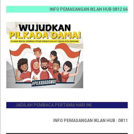
INFO PEMASANGAN IKLAN HUB 0812 6670 0070 / 
JADILAH PEMBACA PERTAMA HARI INI
INFO PEMASANGAN IKLAN HUB : 0811767335