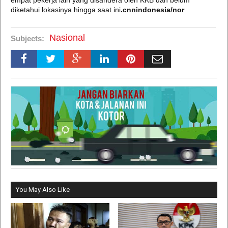
empat pekerja lain yang disandera oleh KKB dan belum
diketahui lokasinya hingga saat ini
.cnnindonesia/nor
Nasional
Subjects:
You May Also Like