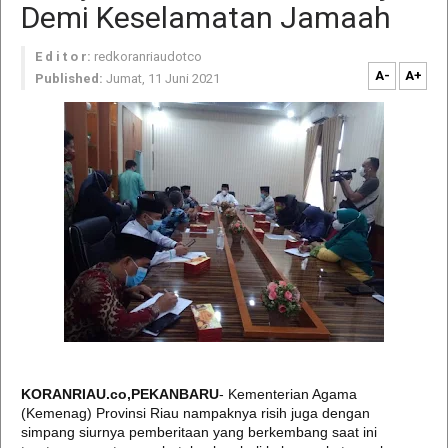
Demi Keselamatan Jamaah
E d i t o r:
redkoranriaudotco
A-
A+
Published:
Jumat, 11 Juni 2021
KORANRIAU.co,PEKANBARU
- Kementerian Agama
(Kemenag) Provinsi Riau nampaknya risih juga dengan
simpang siurnya pemberitaan yang berkembang saat ini