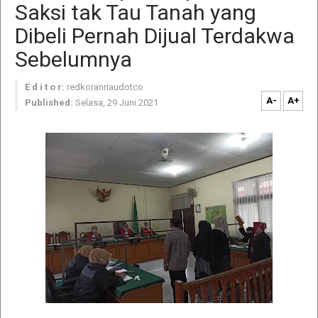
Saksi tak Tau Tanah yang
Dibeli Pernah Dijual Terdakwa
Sebelumnya
E d i t o r:
redkoranriaudotco
A-
A+
Published:
Selasa, 29 Juni 2021