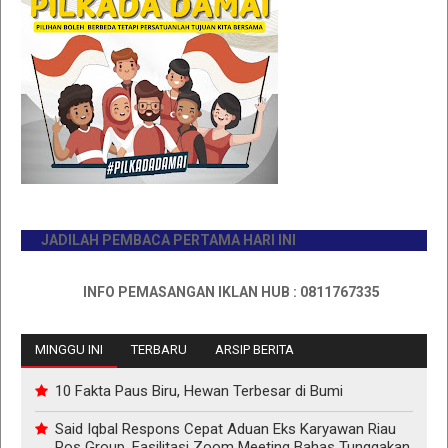
JADILAH PEMBACA PERTAMA HARI INI
INFO PEMASANGAN IKLAN HUB : 0811767335
MINGGU INI
TERBARU
ARSIP BERITA
10 Fakta Paus Biru, Hewan Terbesar di Bumi
Said Iqbal Respons Cepat Aduan Eks Karyawan Riau
Pos Group, Fasilitasi Zoom Meeting Bahas Tunggakan