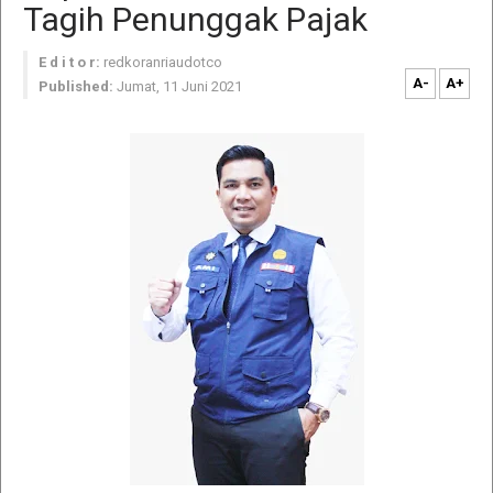
Tagih Penunggak Pajak
E d i t o r:
redkoranriaudotco
A-
A+
Published:
Jumat, 11 Juni 2021