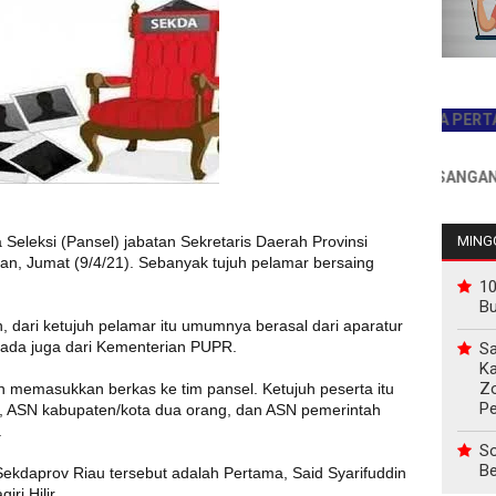
JADILAH PEMBACA PERTAMA HAR
INFO PEMASANGAN IKLAN 
a Seleksi (Pansel) jabatan Sekretaris Daerah Provinsi
MINGG
an, Jumat (9/4/21). Sebanyak tujuh pelamar bersaing
10
B
 dari ketujuh pelamar itu umumnya berasal dari aparatur
n ada juga dari Kementerian PUPR.
Sa
Ka
Z
n memasukkan berkas ke tim pansel. Ketujuh peserta itu
P
g, ASN kabupaten/kota dua orang, dan ASN pemerintah
.
So
Be
Sekdaprov Riau tersebut adalah Pertama, Said Syarifuddin
i Hilir.