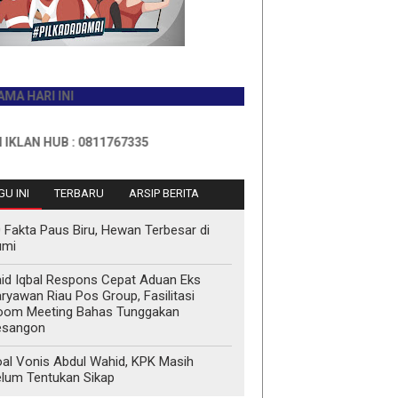
I INI
HUB : 0811767335
U INI
TERBARU
ARSIP BERITA
 Fakta Paus Biru, Hewan Terbesar di
umi
id Iqbal Respons Cepat Aduan Eks
ryawan Riau Pos Group, Fasilitasi
oom Meeting Bahas Tunggakan
esangon
al Vonis Abdul Wahid, KPK Masih
lum Tentukan Sikap