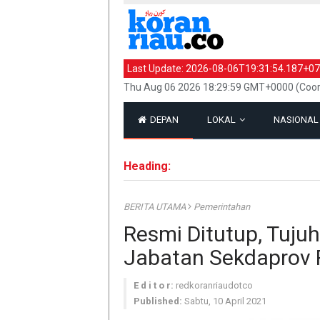
Last Update:
2026-08-06T19:31:54.187+07
Thu Aug 06 2026 18:29:59 GMT+0000 (Coor
DEPAN
LOKAL
NASIONA
Heading:
BERITA UTAMA
Pemerintahan
Resmi Ditutup, Tujuh
Jabatan Sekdaprov 
E d i t o r:
redkoranriaudotco
Published:
Sabtu, 10 April 2021