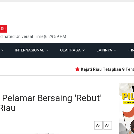
:00
dinated Universal Time)6:29:59 PM
L
INTERNASIONAL
OLAHRAGA
LAINNYA
+
I
Kejati Riau Tetapkan 9 Tersa
 Pelamar Bersaing 'Rebut'
Riau
A-
A+