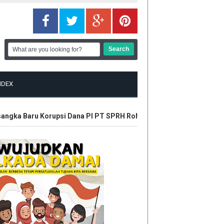
NDEX
ngka Baru Korupsi Dana PI PT SPRH Rohil
Plt Gubri Resmikan K