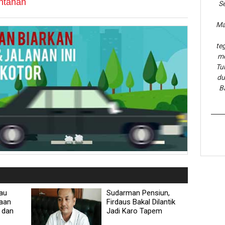
ntahan
Se
Ma
te
me
Tu
du
B
au
Sudarman Pensiun,
aan
Firdaus Bakal Dilantik
 dan
Jadi Karo Tapem