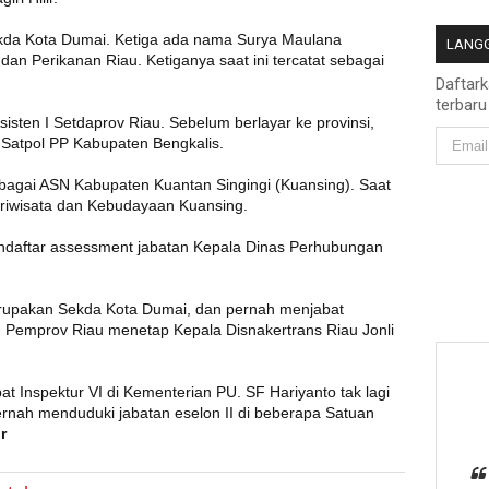
kda Kota Dumai. Ketiga ada nama Surya Maulana
LANGG
n Perikanan Riau. Ketiganya saat ini tercatat sebagai
Daftar
terbaru
isten I Setdaprov Riau. Sebelum berlayar ke provinsi,
Satpol PP Kabupaten Bengkalis.
ebagai ASN Kabupaten Kuantan Singingi (Kuansing). Saat
ariwisata dan Kebudayaan Kuansing.
daftar assessment jabatan Kepala Dinas Perhubungan
rupakan Sekda Kota Dumai, dan pernah menjabat
 Pemprov Riau menetap Kepala Disnakertrans Riau Jonli
at Inspektur VI di Kementerian PU. SF Hariyanto tak lagi
ernah menduduki jabatan eselon II di beberapa Satuan
r