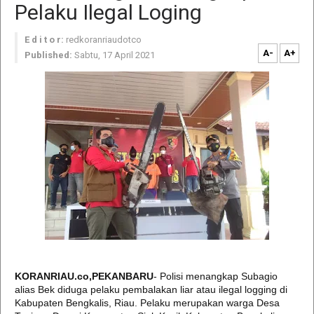
Pelaku Ilegal Loging
E d i t o r:
redkoranriaudotco
A-
A+
Published:
Sabtu, 17 April 2021
KORANRIAU.co,PEKANBARU
- Polisi menangkap Subagio
alias Bek diduga pelaku pembalakan liar atau ilegal logging di
Kabupaten Bengkalis, Riau. Pelaku merupakan warga Desa