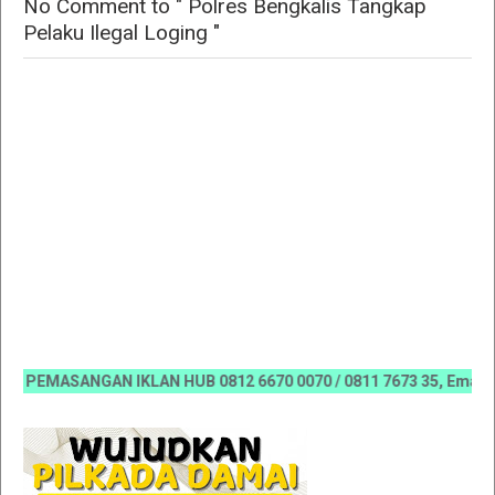
No Comment to " Polres Bengkalis Tangkap
Pelaku Ilegal Loging "
PEMASANGAN IKLAN HUB 0812 6670 0070 / 0811 7673 35, Email:kora