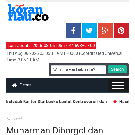
Last Update:
2026-08-06T05:54:44.693+07:00
Thu Aug 06 2026 03:05:11 GMT+0000 (Coordinated Universal
Time)3:05:11 AM
Depan
 Geledah Kantor Starbucks buntut Kontroversi Iklan
Hasil Uji
Nasional
Munarman Diborgol dan