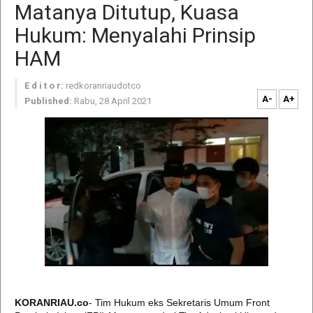
Matanya Ditutup, Kuasa
Hukum: Menyalahi Prinsip
HAM
E d i t o r:
redkoranriaudotco
A-
A+
Published:
Rabu, 28 April 2021
KORANRIAU.co
- Tim Hukum eks Sekretaris Umum Front