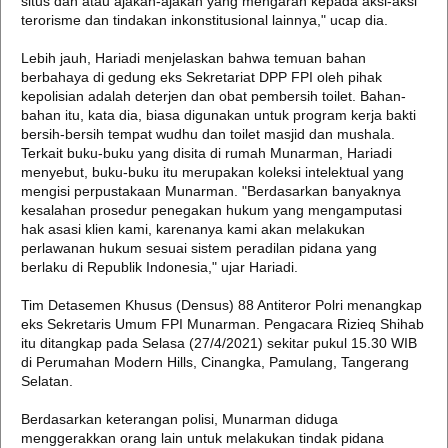
situs dan atau ajakan-ajakan yang mengarah kepada aksi-aksi
terorisme dan tindakan inkonstitusional lainnya," ucap dia.
Lebih jauh, Hariadi menjelaskan bahwa temuan bahan
berbahaya di gedung eks Sekretariat DPP FPI oleh pihak
kepolisian adalah deterjen dan obat pembersih toilet. Bahan-
bahan itu, kata dia, biasa digunakan untuk program kerja bakti
bersih-bersih tempat wudhu dan toilet masjid dan mushala.
Terkait buku-buku yang disita di rumah Munarman, Hariadi
menyebut, buku-buku itu merupakan koleksi intelektual yang
mengisi perpustakaan Munarman. "Berdasarkan banyaknya
kesalahan prosedur penegakan hukum yang mengamputasi
hak asasi klien kami, karenanya kami akan melakukan
perlawanan hukum sesuai sistem peradilan pidana yang
berlaku di Republik Indonesia," ujar Hariadi.
Tim Detasemen Khusus (Densus) 88 Antiteror Polri menangkap
eks Sekretaris Umum FPI Munarman. Pengacara Rizieq Shihab
itu ditangkap pada Selasa (27/4/2021) sekitar pukul 15.30 WIB
di Perumahan Modern Hills, Cinangka, Pamulang, Tangerang
Selatan.
Berdasarkan keterangan polisi, Munarman diduga
menggerakkan orang lain untuk melakukan tindak pidana