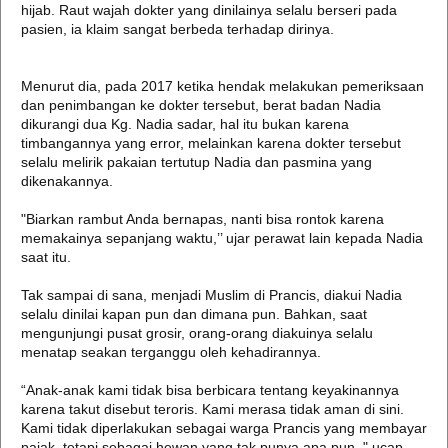
hijab. Raut wajah dokter yang dinilainya selalu berseri pada
pasien, ia klaim sangat berbeda terhadap dirinya.
Menurut dia, pada 2017 ketika hendak melakukan pemeriksaan
dan penimbangan ke dokter tersebut, berat badan Nadia
dikurangi dua Kg. Nadia sadar, hal itu bukan karena
timbangannya yang error, melainkan karena dokter tersebut
selalu melirik pakaian tertutup Nadia dan pasmina yang
dikenakannya.
"Biarkan rambut Anda bernapas, nanti bisa rontok karena
memakainya sepanjang waktu,’’ ujar perawat lain kepada Nadia
saat itu.
Tak sampai di sana, menjadi Muslim di Prancis, diakui Nadia
selalu dinilai kapan pun dan dimana pun. Bahkan, saat
mengunjungi pusat grosir, orang-orang diakuinya selalu
menatap seakan terganggu oleh kehadirannya.
“Anak-anak kami tidak bisa berbicara tentang keyakinannya
karena takut disebut teroris. Kami merasa tidak aman di sini.
Kami tidak diperlakukan sebagai warga Prancis yang membayar
pajak, tetapi sebagai hewan yang tak punya apa pun, " ucap