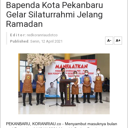
Bapenda Kota Pekanbaru
Gelar Silaturrahmi Jelang
Ramadan
E d i t o r:
redkoranriaudotco
A-
A+
Published:
Senin, 12 April 2021
PEKANBARU, KORANRIAU.co - Menyambut masuknya bulan