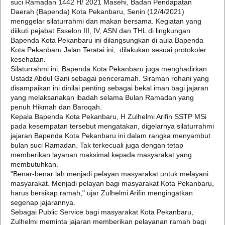
suci Ramadan 1442 H/ 2021 Masehi, Badan Pendapatan
Daerah (Bapenda) Kota Pekanbaru, Senin (12/4/2021)
menggelar silaturrahmi dan makan bersama. Kegiatan yang
diikuti pejabat Esselon III, IV, ASN dan THL di lingkungan
Bapenda Kota Pekanbaru ini dilangsungkan di aula Bapenda
Kota Pekanbaru Jalan Teratai ini, dilakukan sesuai protokoler
kesehatan.
Silaturrahmi ini, Bapenda Kota Pekanbaru juga menghadirkan
Ustadz Abdul Gani sebagai penceramah. Siraman rohani yang
disampaikan ini dinilai penting sebagai bekal iman bagi jajaran
yang melaksanakan ibadah selama Bulan Ramadan yang
penuh Hikmah dan Baroqah.
Kepala Bapenda Kota Pekanbaru, H Zulhelmi Arifin SSTP MSi
pada kesempatan tersebut mengatakan, digelarnya silaturrahmi
jajaran Bapenda Kota Pekanbaru ini dalam rangka menyambut
bulan suci Ramadan. Tak terkecuali juga dengan tetap
memberikan layanan maksimal kepada masyarakat yang
membutuhkan.
"Benar-benar lah menjadi pelayan masyarakat untuk melayani
masyarakat. Menjadi pelayan bagi masyarakat Kota Pekanbaru,
harus bersikap ramah," ujar Zulhelmi Arifin mengingatkan
segenap jajarannya.
Sebagai Public Service bagi masyarakat Kota Pekanbaru,
Zulhelmi meminta jajaran memberikan pelayanan ramah bagi