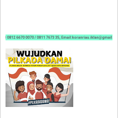
12 6670 0070 / 0811 7673 35, Email:koranriau.iklan@gmail.com