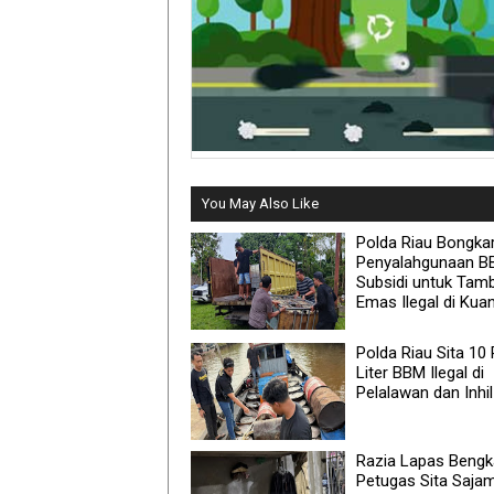
You May Also Like
Polda Riau Bongka
Penyalahgunaan 
Subsidi untuk Tam
Emas Ilegal di Kua
Polda Riau Sita 10 
Liter BBM Ilegal di
Pelalawan dan Inhil
Razia Lapas Bengka
Petugas Sita Saja