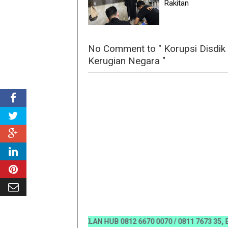
Rakitan
No Comment to " Korupsi Disdik 
Kerugian Negara "
FO PEMASANGAN IKLAN HUB 0812 6670 0070 / 0811 7673 35, Email: