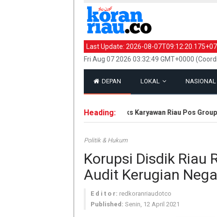
Last Update:
2026-08-07T09:12:20.175+07
Fri Aug 07 2026 03:32:49 GMT+0000 (Coord
DEPAN
LOKAL
NASIONA
Heading:
Hak Eks Karyawan Riau Pos Group Di
Politik & Hukum
Korupsi Disdik Riau 
Audit Kerugian Nega
E d i t o r:
redkoranriaudotco
Published:
Senin, 12 April 2021