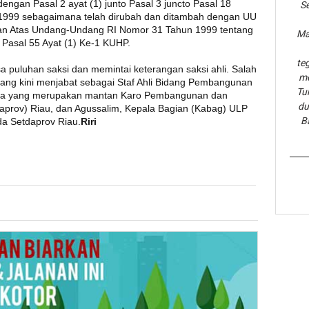
dengan Pasal 2 ayat (1) junto Pasal 3 juncto Pasal 18
Se
999 sebagaimana telah dirubah dan ditambah dengan UU
an Atas Undang-Undang RI Nomor 31 Tahun 1999 tentang
Ma
Pasal 55 Ayat (1) Ke-1 KUHP.
te
ksa puluhan saksi dan memintai keterangan saksi ahli. Salah
me
yang kini menjabat sebagai Staf Ahli Bidang Pembangunan
Tu
Indra yang merupakan mantan Karo Pembangunan dan
du
daprov) Riau, dan Agussalim, Kepala Bagian (Kabag) ULP
B
a Setdaprov Riau.
Riri