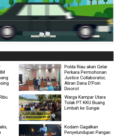
r
Polda Riau akan Gelar
BBM
Perkara Permohonan
bang
Justice Collaborator,
nsing
Aliran Dana D’Poin
Disorot
Ribu
Warga Kampar Utara
Tolak PT KKU Buang
Limbah ke Sungai
lis,
Kodam Gagalkan
m
Penyelundupan Pangan