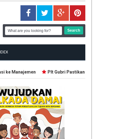
NDEX
 ke Manajemen
Plt Gubri Pastikan Karhutla Masih Terkendali