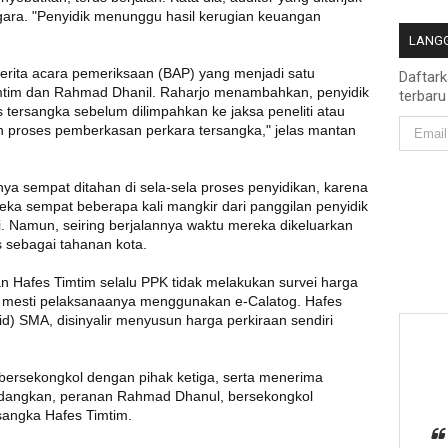
ara. "Penyidik menunggu hasil kerugian keuangan
LANGG
 berita acara pemeriksaan (BAP) yang menjadi satu
Daftar
mtim dan Rahmad Dhanil. Raharjo menambahkan, penyidik
terbaru
tersangka sebelum dilimpahkan ke jaksa peneliti atau
kan proses pemberkasan perkara tersangka," jelas mantan
a sempat ditahan di sela-sela proses penyidikan, karena
mereka sempat beberapa kali mangkir dari panggilan penyidik
. Namun, seiring berjalannya waktu mereka dikeluarkan
s sebagai tahanan kota.
an Hafes Timtim selalu PPK tidak melakukan survei harga
, mesti pelaksanaanya menggunakan e-Calatog. Hafes
d) SMA, disinyalir menyusun harga perkiraan sendiri
rsekongkol dengan pihak ketiga, serta menerima
a. Sedangkan, peranan Rahmad Dhanul, bersekongkol
sangka Hafes Timtim.