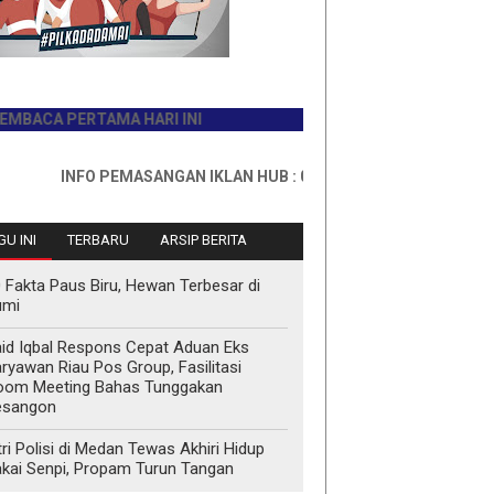
A PERTAMA HARI INI
INFO PEMASANGAN IKLAN HUB : 0811767335
U INI
TERBARU
ARSIP BERITA
 Fakta Paus Biru, Hewan Terbesar di
umi
id Iqbal Respons Cepat Aduan Eks
ryawan Riau Pos Group, Fasilitasi
oom Meeting Bahas Tunggakan
esangon
tri Polisi di Medan Tewas Akhiri Hidup
kai Senpi, Propam Turun Tangan