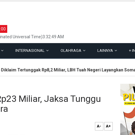
:00
inated Universal Time)3:32:49 AM
L
INTERNASIONAL
OLAHRAGA
LAINNYA
+
I
klaim Tertunggak Rp8,2 Miliar, LBH Tuah Negeri Layangkan Somasi
Rp23 Miliar, Jaksa Tunggu
ra
A-
A+