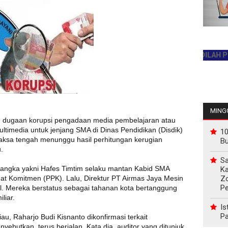
JADILAH PEMBAC
MINGG
n dugaan korupsi pengadaan media pembelajaran atau
ltimedia untuk jenjang SMA di Dinas Pendidikan (Disdik)
10
hyaksa tengah menunggu hasil perhitungan kerugian
B
.
Sa
rsangka yakni Hafes Timtim selaku mantan Kabid SMA
Ka
Z
t Komitmen (PPK). Lalu, Direktur PT Airmas Jaya Mesin
P
. Mereka berstatus sebagai tahanan kota bertanggung
iliar.
Is
Pa
Riau, Raharjo Budi Kisnanto dikonfirmasi terkait
butkan, terus berjalan. Kata dia, auditor yang ditunjuk