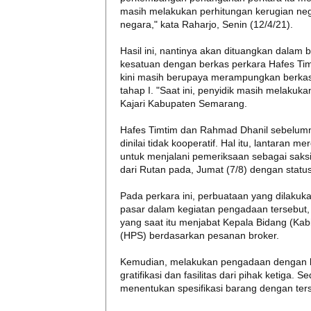
masih melakukan perhitungan kerugian neg
negara," kata Raharjo, Senin (12/4/21).
Hasil ini, nantinya akan dituangkan dalam
kesatuan dengan berkas perkara Hafes Ti
kini masih berupaya merampungkan berkas 
tahap I. "Saat ini, penyidik masih melaku
Kajari Kabupaten Semarang.
Hafes Timtim dan Rahmad Dhanil sebelumny
dinilai tidak kooperatif. Hal itu, lantaran 
untuk menjalani pemeriksaan sebagai saksi
dari Rutan pada, Jumat (7/8) dengan statu
Pada perkara ini, perbuataan yang dilakuk
pasar dalam kegiatan pengadaan tersebut
yang saat itu menjabat Kepala Bidang (Kabi
(HPS) berdasarkan pesanan broker.
Kemudian, melakukan pengadaan dengan be
gratifikasi dan fasilitas dari pihak ketig
menentukan spesifikasi barang dengan ter