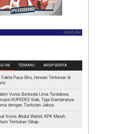
JADILAH PEMBACA PERTAMA HARI INI
INFO PEMASANGAN IKLAN HUB
U INI
TERBARU
ARSIP BERITA
 Fakta Paus Biru, Hewan Terbesar di
umi
kim Vonis Berbeda Lima Terdakwa
rupsi KUPEDES Siak, Tiga Diantaranya
ma dengan Tuntutan Jaksa
al Vonis Abdul Wahid, KPK Masih
lum Tentukan Sikap