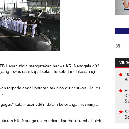
MINGG
I TB Hasanuddin mengatakan bahwa KRI Nanggala 402
 yang tewas usai kapal selam tersebut melakukan uji
10
.
B
an torpedo gagal lantaran tak bisa diluncurkan. Hal itu
Ha
h.
Ko
Sa
aik gugur," kata Hasanuddin dalam keterangan resminya,
So
Be
gatakan KRI Nanggala kemudian diperbaiki kembali oleh