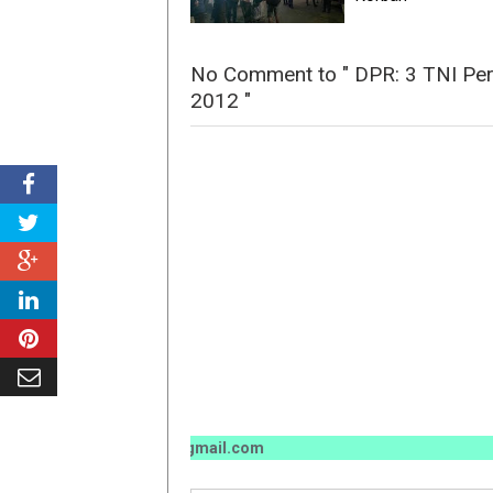
No Comment to " DPR: 3 TNI Per
2012 "
l:koranriau.iklan@gmail.com