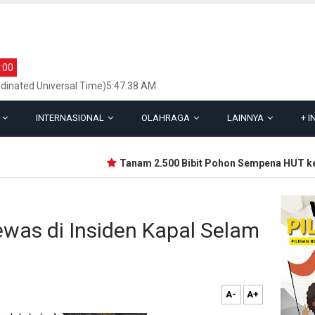
:00
dinated Universal Time)5:47:38 AM
L
INTERNASIONAL
OLAHRAGA
LAINNYA
+
I
Tanam 2.500 Bibit Pohon Sempena HUT ke-69
ewas di Insiden Kapal Selam
A-
A+