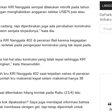
LANGG
kan KRI Nanggala sempat dilakukan retrofit pada tahun
dengan menghabiskan anggaran sekitar US$75 juta atau
Daftar
terbaru
 cadang, tapi diperkirakan juga ada perubahan konstruksi
stem senjata torpedonya," kata dia.
ya KRI Nanggala 402 di perairan Bali karena kegagalan
a terletak pada pengerjaan konstruksi yang tak tepat pada
 hal-hal atau kontruksi yang tidak tepat sehingga KRI
angkan," kata Hasanuddin.
ah kru KRI Nanggala 402 saat kejadian nahas di perairan
, jumlah kru maksimal kapal selam maksimal hanya 38
 diberitakan hilang kontak pada Rabu (21/4) lalu.
pa kok dipaksakan? Saya juga mendapat informasi bahwa
k membawa oksigen gel, tapi tetap diperintah untuk
Se