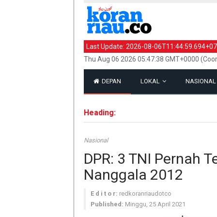
Last Update:
2026-08-06T11:44:59.694+07
Thu Aug 06 2026 05:47:38 GMT+0000 (Coor
DEPAN
LOKAL
NASIONA
Heading:
Nasional
DPR: 3 TNI Pernah T
Nanggala 2012
E d i t o r:
redkoranriaudotco
Published:
Minggu, 25 April 2021