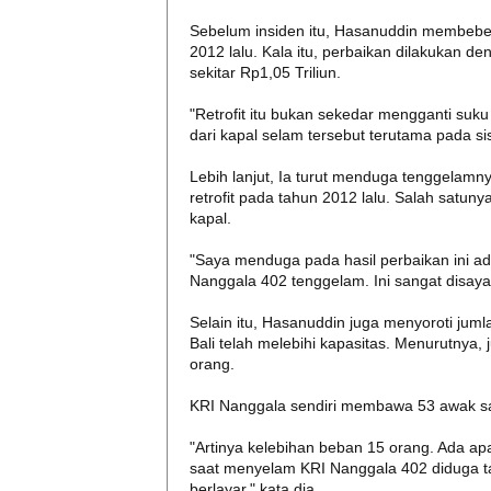
Sebelum insiden itu, Hasanuddin membeber
2012 lalu. Kala itu, perbaikan dilakukan 
sekitar Rp1,05 Triliun.
"Retrofit itu bukan sekedar mengganti suku
dari kapal selam tersebut terutama pada si
Lebih lanjut, Ia turut menduga tenggelamn
retrofit pada tahun 2012 lalu. Salah satuny
kapal.
"Saya menduga pada hasil perbaikan ini ada
Nanggala 402 tenggelam. Ini sangat disay
Selain itu, Hasanuddin juga menyoroti juml
Bali telah melebihi kapasitas. Menurutnya
orang.
KRI Nanggala sendiri membawa 53 awak saat
"Artinya kelebihan beban 15 orang. Ada a
saat menyelam KRI Nanggala 402 diduga ta
berlayar," kata dia.