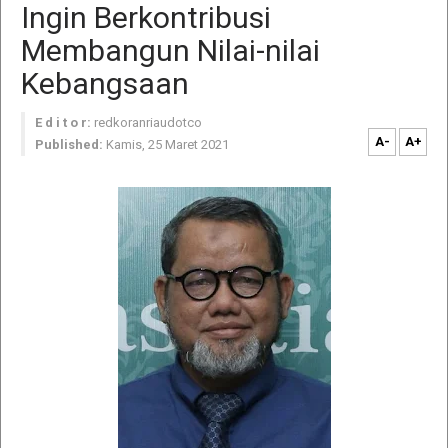
Ingin Berkontribusi
Membangun Nilai-nilai
Kebangsaan
E d i t o r:
redkoranriaudotco
A-
A+
Published:
Kamis, 25 Maret 2021