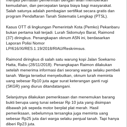
menjadi perhatian pemerintah dengan telah memberikan
kemudahan, dan percepatan tanpa biaya bagi masyarakat.
Salah satunya adalah pembagian sertifikat secara gratis dan
program Pendaftaran Tanah Sistematis Lengkap (PTSL).
Kasus OTT di lingkungan Pemerintah Kota (Pemko) Pekanbaru
bukan pertama kali terjadi. Lurah Sidomulyo Barat, Raimond
(37) diringkus. Penangkapan oknum ASN ini, berdasarkan
Laporan Polisi Nomor
LP/616/XI/RES.1.19/2018/RIAU/Reskrimsus.
Raimond diringkus di salah satu warung kopi Jalan Soekarno
Hatta, Rabu (28/11/2018). Penangkapan Raimon dilakukan
setelah menerima informasi dari seorang warga selaku pembeli
tanah. Warga tersebut menyebutkan, oknum lurah meminta
uang sebesar Rp10 juta agar surat keterangan ganti rugi
(SKGR) yang diurus ditandatangani.
Selanjutnya dilakukan pemeriksaan dan menemukan barang
bukti berupa uang tunai sebesar Rp 10 juta yang disimpan
dibawah jok sepeda motor berplat plat merah. Hasil
pemeriksaan, sebelumnya tersangka juga meminta uang
sebesar Rp25 juta dari warga selaku penjual tanah. Tapi hanya
diberi Rp23 juta.