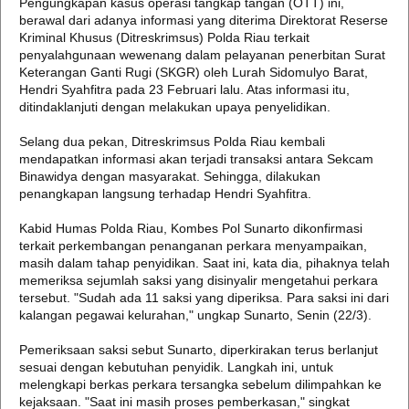
Pengungkapan kasus operasi tangkap tangan (OTT) ini,
berawal dari adanya informasi yang diterima Direktorat Reserse
Kriminal Khusus (Ditreskrimsus) Polda Riau terkait
penyalahgunaan wewenang dalam pelayanan penerbitan Surat
Keterangan Ganti Rugi (SKGR) oleh Lurah Sidomulyo Barat,
Hendri Syahfitra pada 23 Februari lalu. Atas informasi itu,
ditindaklanjuti dengan melakukan upaya penyelidikan.
Selang dua pekan, Ditreskrimsus Polda Riau kembali
mendapatkan informasi akan terjadi transaksi antara Sekcam
Binawidya dengan masyarakat. Sehingga, dilakukan
penangkapan langsung terhadap Hendri Syahfitra.
Kabid Humas Polda Riau, Kombes Pol Sunarto dikonfirmasi
terkait perkembangan penanganan perkara menyampaikan,
masih dalam tahap penyidikan. Saat ini, kata dia, pihaknya telah
memeriksa sejumlah saksi yang disinyalir mengetahui perkara
tersebut. "Sudah ada 11 saksi yang diperiksa. Para saksi ini dari
kalangan pegawai kelurahan," ungkap Sunarto, Senin (22/3).
Pemeriksaan saksi sebut Sunarto, diperkirakan terus berlanjut
sesuai dengan kebutuhan penyidik. Langkah ini, untuk
melengkapi berkas perkara tersangka sebelum dilimpahkan ke
kejaksaan. "Saat ini masih proses pemberkasan," singkat