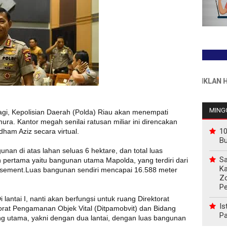
INFO PEMASANGAN IKLAN HUB : 0
MINGG
lagi, Kepolisian Daerah (Polda) Riau akan menempati
ura. Kantor megah senilai ratusan miliar ini direncakan
10
Idham Aziz secara virtual.
B
nan di atas lahan seluas 6 hektare, dan total luas
Sa
pertama yaitu bangunan utama Mapolda, yang terdiri dari
Ka
 basement.Luas bangunan sendiri mencapai 16.588 meter
Z
P
antai I, nanti akan berfungsi untuk ruang Direktorat
Is
torat Pengamanan Objek Vital (Ditpamobvit) dan Bidang
Pa
ng utama, yakni dengan dua lantai, dengan luas bangunan