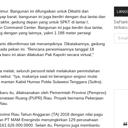
mur. Bangunan ini difungsikan untuk Dittahti dan
LANGG
p barat, bangunan ini juga berdiri dengan dua lantai dan
Daftar
akhir, gedung depan yang untuk SPKT di lantai I,
terbaru
an Command Center. Bangunan ini juga berdiri dua lantai,
ng dengan yang lainnya, yakni 1.188 meter persegi
rto dikonfirmasi tak menampiknya. Dikatakannya, gedung
ada pekan ini. "Rencana peresmiaannya tanggal 18
aru ini akan dilakukan Pak Kapolri secara virtual,"
a melati, seluruh personil telah melakukan pemindahan
sebut. "Iya, makanya saat ini berangsur-angsur mulai
 mantan Kabid Humas Polda Sulawesi Tenggara (Sultra).
ru itu, dilaksanakan oleh Pemerintah Provinsi (Pemprov)
Penataan Ruang (PUPR) Riau. Proyek bernama Pekerjaan
Riau.
vinsi Riau Tahun Anggaran (TA) 2018 dengan nilai pagu
kan PT MAM Energindo menyingkirkan 129 perusahaan
p161.626.000.0000. Selain itu, Pemprov juga membantu