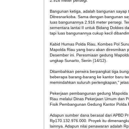
2.916 meter persegi.
Bangunan ketiga, adalah bangunan sayap ti
Ditresnarkoba. Sama dengan bangunan saya
luas bangunannya 2.916 meter persegi. Ter
sementara lantai II untuk Bidang Dokkes d
tapi luas bangunannya cukup kecil dibandi
Kabid Humas Polda Riau, Kombes Pol Suna
Mapolda Riau yang baru akan diresmikan p
Desember ini. Peresmiaan gedung Mapolda b
ungkap Sunarto, Senin (14/12).
Ditambahkan perwira berpangkat tiga bung
beberapa barang-barang ke kantor baru ter
memindahkan suluruh perlengkapan," jelas
Pekerjaan pembangunan gedung Mapolda ba
Riau melalui Dinas Pekerjaan Umum dan 
Fisik Pembangunan Gedung Kantor Polda 
Adapun sumber dana berasal dari APBD Pro
Rp170.132.976.000. Proyek itu dimenang
lainnya. Adapun nilai penawaran adalah R