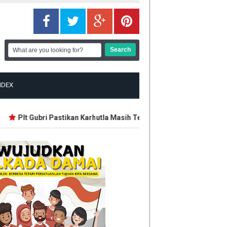
NDEX
Plt Gubri Pastikan Karhutla Masih Terkendali
Trump Ngamuk 