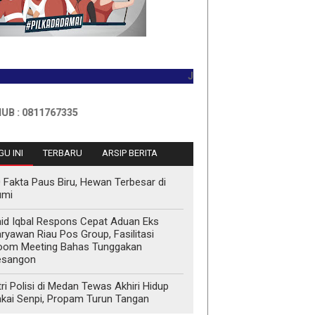
JADILAH PEMBACA PERTAMA HARI
811767335
U INI
TERBARU
ARSIP BERITA
 Fakta Paus Biru, Hewan Terbesar di
umi
id Iqbal Respons Cepat Aduan Eks
ryawan Riau Pos Group, Fasilitasi
oom Meeting Bahas Tunggakan
esangon
tri Polisi di Medan Tewas Akhiri Hidup
kai Senpi, Propam Turun Tangan