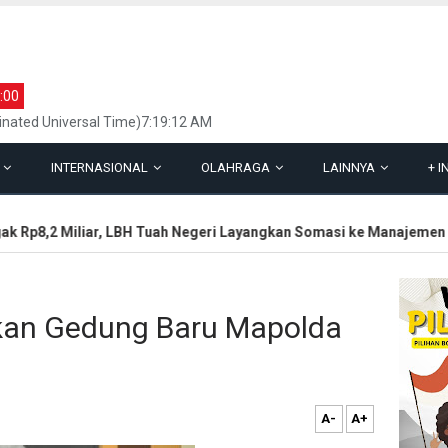
:00
inated Universal Time)7:19:12 AM
L
INTERNASIONAL
OLAHRAGA
LAINNYA
+
I
Rp8,2 Miliar, LBH Tuah Negeri Layangkan Somasi ke Manajemen
ikan Gedung Baru Mapolda
A-
A+