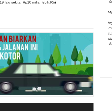
Se
lalu sekitar Rp10 miliar lebih.
Riri
Ma
te
me
Tu
du
B