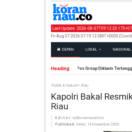
Last Update:
2026-08-07T09:12:20.175+07
Fri Aug 07 2026 07:19:12 GMT+0000 (Coord
DEPAN
LOKAL
NASIONA
Heading:
Hak Eks Karyawan Riau Pos Group Diklaim Tertunggak 
Politik & Hukum
Riau
Kapolri Bakal Resm
Riau
E d i t o r:
redkoranriaudotco
Published:
Senin, 14 Desember 2020