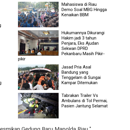
Mahasiswa di Riau
Demo Soal MBG Hingga
Kenaikan BBM
g
Hukumannya Dikurangi
Hakim jadi 3 tahun
Penjara, Eks Ajudan
Sekwan DPRD
Pekanbaru Masih Pikir-
pikir
Jasad Pria Asal
Bandung yang
Tenggelam di Sungai
g
Kampar Ditemukan
Tabrakan Trailer Vs
Ambulans di Tol Permai,
Pasien Jantung Selamat
Resmikan Gedung Baru Mapolda Riau "