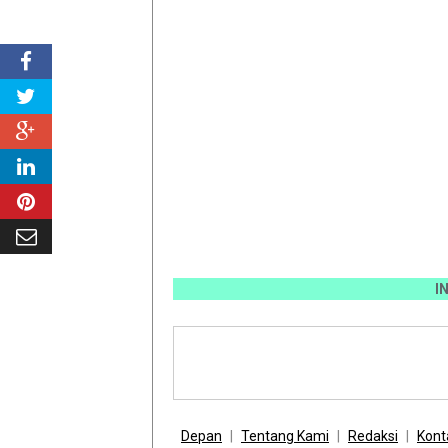
INFO P
Depan
Tentang Kami
Redaksi
Kont