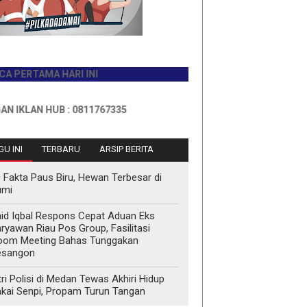
RTAMA HARI INI
AN HUB : 0811767335
U INI
TERBARU
ARSIP BERITA
 Fakta Paus Biru, Hewan Terbesar di
umi
id Iqbal Respons Cepat Aduan Eks
ryawan Riau Pos Group, Fasilitasi
oom Meeting Bahas Tunggakan
esangon
tri Polisi di Medan Tewas Akhiri Hidup
kai Senpi, Propam Turun Tangan