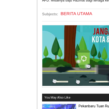
APD. Misalnya baju Hazmat bagi tenaga kes
BERITA UTAMA
Subjects:
You May Also Like
Pekanbaru Tuan R