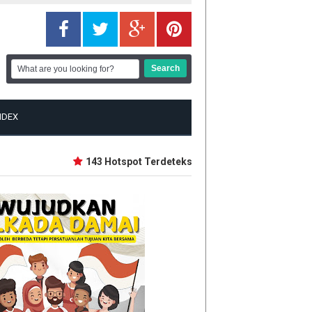
NDEX
143 Hotspot Terdeteksi di Riau, Rohil Terbanyak