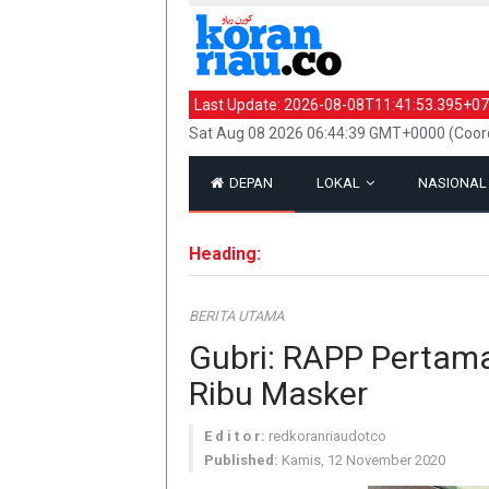
Last Update:
2026-08-08T11:41:53.395+07
Sat Aug 08 2026 06:44:39 GMT+0000 (Coord
DEPAN
LOKAL
NASIONA
Heading:
BERITA UTAMA
Gubri: RAPP Pertama
Ribu Masker
E d i t o r:
redkoranriaudotco
Published:
Kamis, 12 November 2020