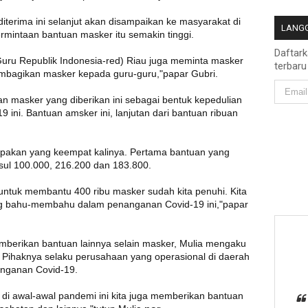
iterima ini selanjut akan disampaikan ke masyarakat di
LANGG
permintaan bantuan masker itu semakin tinggi.
Daftar
Guru Republik Indonesia-red) Riau juga meminta masker
terbaru
embagikan masker kepada guru-guru,"papar Gubri.
n masker yang diberikan ini sebagai bentuk kepedulian
 ini. Bantuan amsker ini, lanjutan dari bantuan ribuan
pakan yang keempat kalinya. Pertama bantuan yang
sul 100.000, 216.200 dan 183.800.
untuk membantu 400 ribu masker sudah kita penuhi. Kita
ng bahu-membahu dalam penanganan Covid-19 ini,"papar
mberikan bantuan lainnya selain masker, Mulia mengaku
 Pihaknya selaku perusahaan yang operasional di daerah
anganan Covid-19.
 di awal-awal pandemi ini kita juga memberikan bantuan