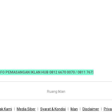
EMASANGAN IKLAN HUB 0812 6670 0070 / 0811 7673 35, Email:koran
Ruang Iklan
ak Kami
Media Siber
Syarat & Kondisi
Iklan
Disclaimer
Priva