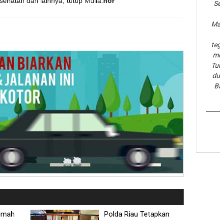
ehatan dan lainnya,"tutup Mulia.
nor
Se
Ma
te
me
Tu
du
B
umah
Polda Riau Tetapkan