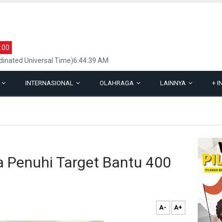
:00
inated Universal Time)6:44:39 AM
L
INTERNASIONAL
OLAHRAGA
LAINNYA
+
I
 Penuhi Target Bantu 400
A-
A+