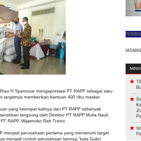
JADILAH PEMBACA PE
INFO PEMASANGAN IKL
MINGG
10
B
 Riau H Syamsuar mengapresiasi PT RAPP sebagai satu-
i targetnya memberikan bantuan 400 ribu masker.
Sa
Ka
ntuan yang keempat kalinya dari PT RAPP sebanyak
Z
serahkan langsung oleh Direktur PT RAPP Mulia Nauli,
P
 PT RAPP, Wijatmoko Rah Trisno.
Is
PP menjadi perusahaan pertama yang memenuhi target
Pa
a menjadi contoh perusahaan lainnya,"kata Gubri.