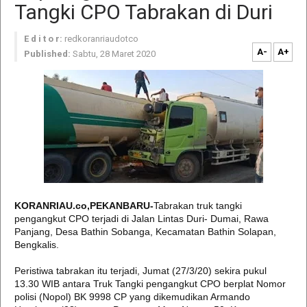
Tangki CPO Tabrakan di Duri
E d i t o r:
redkoranriaudotco
A-
A+
Published:
Sabtu, 28 Maret 2020
KORANRIAU.co,PEKANBARU-
Tabrakan truk tangki
pengangkut CPO terjadi di Jalan Lintas Duri- Dumai, Rawa
Panjang, Desa Bathin Sobanga, Kecamatan Bathin Solapan,
Bengkalis.
Peristiwa tabrakan itu terjadi, Jumat (27/3/20) sekira pukul
13.30 WIB antara Truk Tangki pengangkut CPO berplat Nomor
polisi (Nopol) BK 9998 CP yang dikemudikan Armando