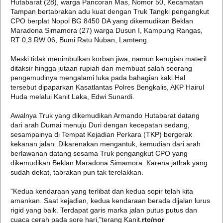
Hutabarat (28), warga Pancoran Mas, Nomor 50, Kecamatan
Tampan bertabrakan adu kuat dengan Truk Tangki pengangkut
CPO berplat Nopol BG 8450 DA yang dikemudikan Beklan
Maradona Simamora (27) warga Dusun I, Kampung Rangas,
RT 0,3 RW 06, Bumi Ratu Nuban, Lamteng.
Meski tidak menimbulkan korban jiwa, namun kerugian materil
ditaksir hingga jutaan rupiah dan membuat salah seorang
pengemudinya mengalami luka pada bahagian kaki.Hal
tersebut dipaparkan Kasatlantas Polres Bengkalis, AKP Hairul
Huda melalui Kanit Laka, Edwi Sunardi.
Awalnya Truk yang dikemudikan Armando Hutabarat datang
dari arah Dumai menuju Duri dengan kecepatan sedang,
sesampainya di Tempat Kejadian Perkara (TKP) bergerak
kekanan jalan. Dikarenakan mengantuk, kemudian dari arah
berlawanan datang sesama Truk pengangkut CPO yang
dikemudikan Beklan Maradona Simamora. Karena jatlrak yang
sudah dekat, tabrakan pun tak terelakkan.
"Kedua kendaraan yang terlibat dan kedua sopir telah kita
amankan. Saat kejadian, kedua kendaraan berada dijalan lurus
rigid yang baik. Terdapat garis marka jalan putus putus dan
cuaca cerah pada sore hari,"terang Kanit.
rtc/nor