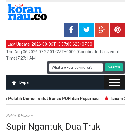
Last Update:
2026-08-06T13:57:00.623+07:00
Thu Aug 06 2026 07:27:01 GMT+0000 (Coordinated Universal
Time)7:27:1 AM
Depan
dan Pelatih Demo Tuntut Bonus PON dan Peparnas
Tanam 2.500 
Politik & Hukum
Supir Ngantuk, Dua Truk