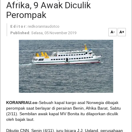
Afrika, 9 Awak Diculik
Perompak
E d i t o r:
redkoranriaudotco
A-
A+
Published:
Selasa, 05 November 2019
KORANRIAU.co
-Sebuah kapal kargo asal Norwegia dibajak
perompak saat berlayar di perairan Benin, Afrika Barat, Sabtu
(2/11). Sembilan awak kapal MV Bonita itu dilaporkan diculik
oleh bajak laut.
Dikutip CNN, Senin (4/11), juru bicara J.J. Ugland, perusahaan