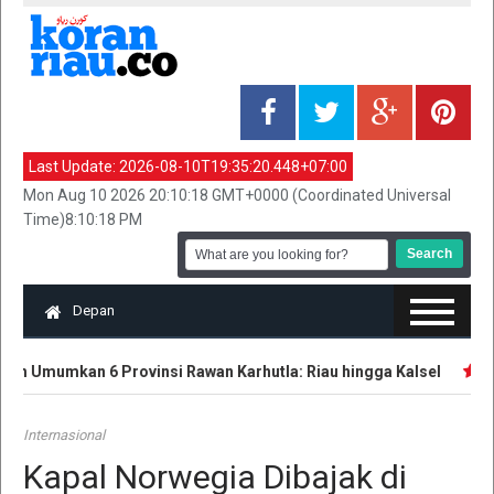
Last Update:
2026-08-10T19:35:20.448+07:00
Mon Aug 10 2026 20:10:18 GMT+0000 (Coordinated Universal
Time)8:10:18 PM
Depan
h Umumkan 6 Provinsi Rawan Karhutla: Riau hingga Kalsel
Pol
Internasional
Kapal Norwegia Dibajak di