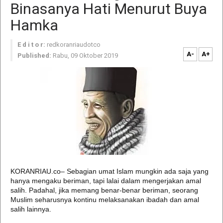
Binasanya Hati Menurut Buya
Hamka
E d i t o r:
redkoranriaudotco
A-
A+
Published:
Rabu, 09 Oktober 2019
KORANRIAU.co– Sebagian umat Islam mungkin ada saja yang
hanya mengaku beriman, tapi lalai dalam mengerjakan amal
salih. Padahal, jika memang benar-benar beriman, seorang
Muslim seharusnya kontinu melaksanakan ibadah dan amal
salih lainnya.