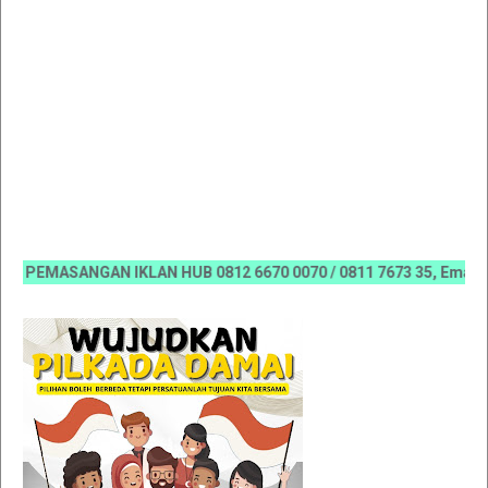
PEMASANGAN IKLAN HUB 0812 6670 0070 / 0811 7673 35, Email:kora