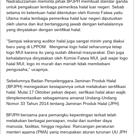
Nadratuzzaman meminta pihak BPJPH membuat standar ganda
untuk pengakuan lembaga pemeriksa halal luar negeri. Sebab
selama ini ketentuan halal ditentukan oleh Komisi Fatwa yaitu
Ulama maka lembaga pemeriksa halal luar negeri diputuskan
oleh ulama dan ikut bertanggung jawab dengan kehalalannya
yang dinyatakan dengan sertifikat halal.
“Sampai sekarang auditor halal juga sangat minim yang diakui
baru yang di LPPOM. Mengenai logo halal seharusnya tetap
logo MUI karena itu yang sudah dikenal masyarakat. Dan juga
kehalalannya dinyatakan oleh Komisi Fatwa MUI, jadi wajar logo
halal MUI, logo ini murah dan meriah tidak membebani
pengusaha,” ucapnya.
Sebelumnya Badan Penyelenggara Jaminan Produk Halal
(BPJPH) menegaskan kesiapannya untuk melakukan sertifikasi
halal. Mulai 17 Oktober pekan depan, serfikasi halal akan wajib
diimplementasikan sebagaimana amanat Undang-Undang
Nomor 33 Tahun 2014 tentang Jaminan Produk Halal (JPH).
BPJPH bersama para pemangku kepentingan terkait telah
melakukan berbagai persiapan, mulai dari sumber daya
manusia, fasilitas, hingga regulasi. Rancangan peraturan
menteri agama (PMA) yang merupakan aturan turunan UU JPH