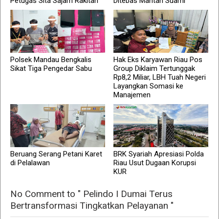
Petugas Sita Sajam Rakitan
Ditebas Mantan Suami
Polsek Mandau Bengkalis
Hak Eks Karyawan Riau Pos
Sikat Tiga Pengedar Sabu
Group Diklaim Tertunggak
Rp8,2 Miliar, LBH Tuah Negeri
Layangkan Somasi ke
Manajemen
Beruang Serang Petani Karet
BRK Syariah Apresiasi Polda
di Pelalawan
Riau Usut Dugaan Korupsi
KUR
No Comment to " Pelindo I Dumai Terus
Bertransformasi Tingkatkan Pelayanan "