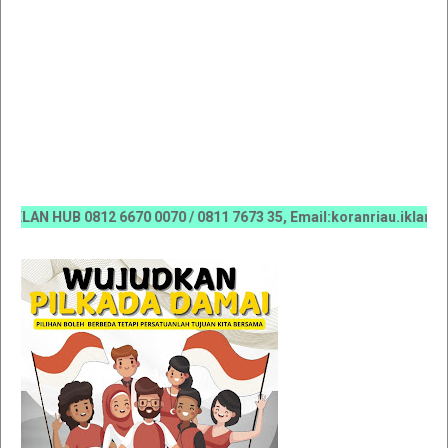
 HUB 0812 6670 0070 / 0811 7673 35, Email:koranriau.iklan@gma