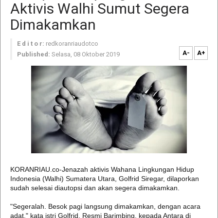
Aktivis Walhi Sumut Segera
Dimakamkan
E d i t o r:
redkoranriaudotco
A-
A+
Published:
Selasa, 08 Oktober 2019
KORANRIAU.co-Jenazah aktivis Wahana Lingkungan Hidup
Indonesia (Walhi) Sumatera Utara, Golfrid Siregar, dilaporkan
sudah selesai diautopsi dan akan segera dimakamkan.
"Segeralah. Besok pagi langsung dimakamkan, dengan acara
adat," kata istri Golfrid, Resmi Barimbing, kepada Antara di