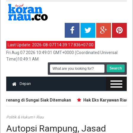
Last Update:
2026-08-07T14:39:17.836+07:00
Fri Aug 07 2026 10:49:01 GMT+0000 (Coordinated Universal
Time)10:49:1 AM
Depan
renang di Sungai Siak Ditemukan
Hak Eks Karyawan Riau Pos
Politik & Hukum
Riau
Autopsi Rampung, Jasad