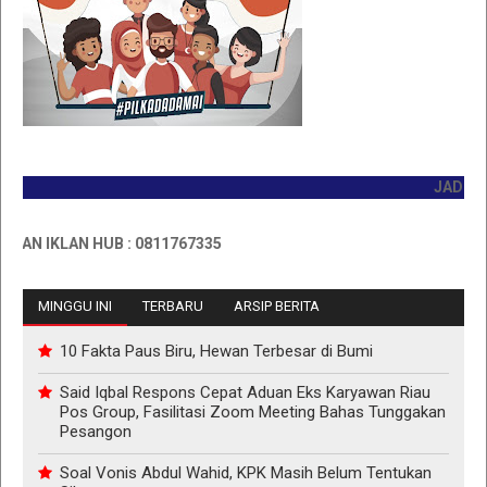
JADILAH P
 IKLAN HUB : 0811767335
MINGGU INI
TERBARU
ARSIP BERITA
10 Fakta Paus Biru, Hewan Terbesar di Bumi
Said Iqbal Respons Cepat Aduan Eks Karyawan Riau
Pos Group, Fasilitasi Zoom Meeting Bahas Tunggakan
Pesangon
Soal Vonis Abdul Wahid, KPK Masih Belum Tentukan