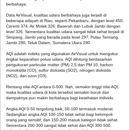
berbahaya.
Data AirVisual, kualitas udara berbahaya juga terjadi di
beberapa wilayah di Riau, seperti Pekanbaru, dengan level 450;
Cerenti 374; Air Molek 326; Baserah dan Lubuk Jambi dengan
level 326. Sementara kualitas udara sangat tidak sehat terjadi di
Simpang, Jambi yang berada pada level 297; Pulau Temiang,
Jambi 290; Teluk Dalam, Sumatera Utara 290.
AQI adalah indeks yang digunakan AirVisual untuk mengukur
tingkat keparahan polusi udara. AQI dihitung berdasarkan
pengukuran particular matter (PM) 2,5 dan PM 10, karbon
monoksida (CO), sulfur dioksida (SO2), nitrogen dioksida
(NO2), dan ozon (O3).
Rentang nilai AQI antara 0-500. Nah, semakin tinggi nilai AQI,
maka kualitas udara di kota tersebut semakin buruk dan
dampaknya pun makin berbahaya bagi kesehatan individu.
Angka AQI 0-50 tergolong baik, 50-100 termasuk moderat.
Sedangkan angka AQI 100-150 tidak sehat bagi kelompok
orang yang sensitif, dan 150-200 masuk kategori tidak sehat.
Sementara 200-300 sangat tidak sehat dan AQI 300-500,