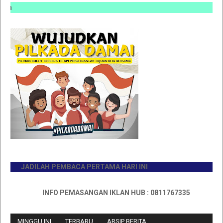
INFO 
JADILAH PEMBACA PERTAMA HARI INI
INFO PEMASANGAN IKLAN HUB : 0811767335
MINGGU INI
TERBARU
ARSIP BERITA