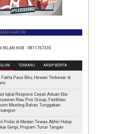
RI INI
 HUB : 0811767335
U INI
TERBARU
ARSIP BERITA
 Fakta Paus Biru, Hewan Terbesar di
umi
id Iqbal Respons Cepat Aduan Eks
ryawan Riau Pos Group, Fasilitasi
oom Meeting Bahas Tunggakan
esangon
tri Polisi di Medan Tewas Akhiri Hidup
kai Senpi, Propam Turun Tangan