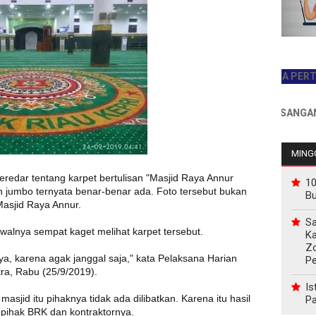
JADILAH PEMBACA PERTAMA HA
INFO PEMASANGAN IKLAN
MINGG
ar tentang karpet bertulisan "Masjid Raya Annur
10
n jumbo ternyata benar-benar ada. Foto tersebut bukan
B
Masjid Raya Annur.
Sa
walnya sempat kaget melihat karpet tersebut.
Ka
Z
a, karena agak janggal saja," kata Pelaksana Harian
P
ra, Rabu (25/9/2019).
Is
jid itu pihaknya tidak ada dilibatkan. Karena itu hasil
Pa
pihak BRK dan kontraktornya.