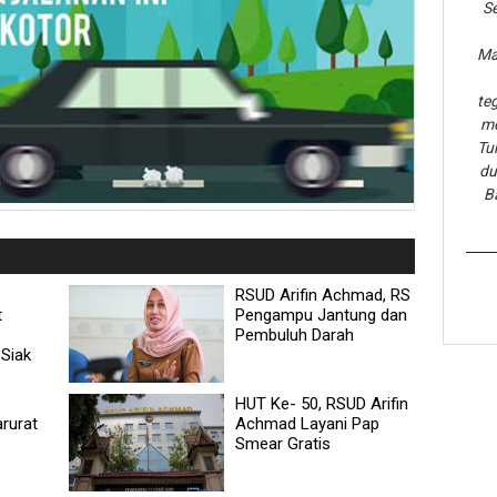
Se
Ma
te
me
Tu
du
B
RSUD Arifin Achmad, RS
t
Pengampu Jantung dan
Pembuluh Darah
Siak
HUT Ke- 50, RSUD Arifin
rurat
Achmad Layani Pap
Smear Gratis