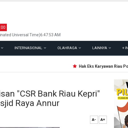
:00
inated Universal Time)6:47:53 AM
L
INTERNASIONAL
OLAHRAGA
LAINNYA
+
I
Hak Eks Karyawan Riau Pos 
isan "CSR Bank Riau Kepri"
sjid Raya Annur
A-
A+