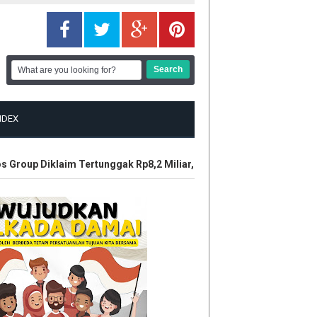
NDEX
Group Diklaim Tertunggak Rp8,2 Miliar, LBH Tuah Negeri Layangka