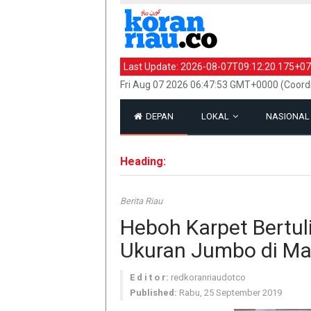
Last Update:
2026-08-07T09:12:20.175+07
Fri Aug 07 2026 06:47:53 GMT+0000 (Coord
DEPAN
LOKAL
NASIONA
Heading:
Berita Riau
Heboh Karpet Bertul
Ukuran Jumbo di Ma
E d i t o r:
redkoranriaudotco
Published:
Rabu, 25 September 2019