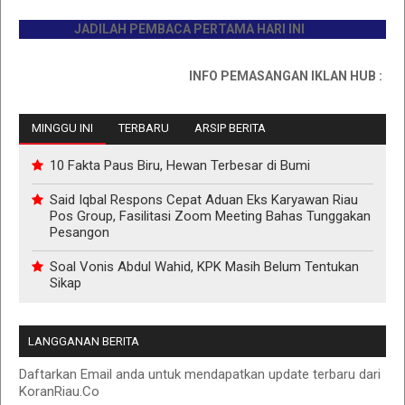
JADILAH PEMBACA PERTAMA HARI INI
INFO PEMASANGAN IKLAN HUB : 081176
MINGGU INI
TERBARU
ARSIP BERITA
10 Fakta Paus Biru, Hewan Terbesar di Bumi
Said Iqbal Respons Cepat Aduan Eks Karyawan Riau
Pos Group, Fasilitasi Zoom Meeting Bahas Tunggakan
Pesangon
Soal Vonis Abdul Wahid, KPK Masih Belum Tentukan
Sikap
LANGGANAN BERITA
Daftarkan Email anda untuk mendapatkan update terbaru dari
KoranRiau.Co