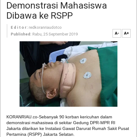
Demonstrasi Mahasiswa
Dibawa ke RSPP
E d i t o r:
redkoranriaudotco
A-
A+
Published:
Rabu, 25 September 2019
KORANRIAU.co-Sebanyak 90 korban kericuhan dalam
demonstrasi mahasiswa di sekitar Gedung DPR-MPR RI
Jakarta dilarikan ke Instalasi Gawat Darurat Rumah Sakit Pusat
Pertamina (RSPP) Jakarta Selatan.