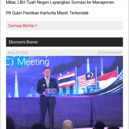
Pelaku Penembakan di Sekolah
Miliar, LBH Tuah Negeri Layangkan Somasi ke Manajemen
Thailand Diduga Belajar dari
Internet
Plt Gubri Pastikan Karhutla Masih Terkendali
Aug 08 2026
Semua Berita
Ekonomi Bisnis
Aug 05 2026
0 Komentar