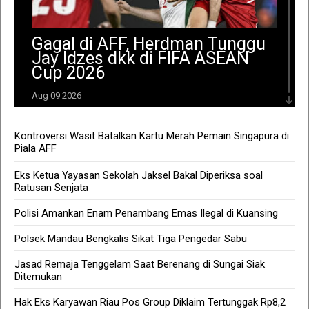
Gagal di AFF, Herdman Tunggu
Jay Idzes dkk di FIFA ASEAN
Cup 2026
Aug 09 2026
KORANRIAU.coSetelah gagal total di Piala AFF 2026, Timnas
Indonesia bakal menurunkan kekuatan terbaik di FIFA ASEAN
Kontroversi Wasit Batalkan Kartu Merah Pemain Singapura di
Cup 2026.Referensi Timnas...
Piala AFF
143 Hotspot Terdeteksi di Riau,
Eks Ketua Yayasan Sekolah Jaksel Bakal Diperiksa soal
Rohil Terbanyak
Ratusan Senjata
Aug 08 2026
Polisi Amankan Enam Penambang Emas Ilegal di Kuansing
Polsek Mandau Bengkalis Sikat Tiga Pengedar Sabu
IRT Tewas Dersimbah Darah,
Ditebas Mantan Suami
Jasad Remaja Tenggelam Saat Berenang di Sungai Siak
Aug 08 2026
Ditemukan
Hak Eks Karyawan Riau Pos Group Diklaim Tertunggak Rp8,2