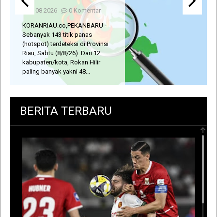
Aug 08 2026
0 Komentar
KORANRIAU.co,PEKANBARU -
Previo
Next
Warga kelurahan Air Putih,
us
Kecamatan Tuah Madani,
Pekanbaru digegerkan dengan
ditemukannya Rosdiana dengan
kondisi bersimbah darah di
rumahnya yang...
BERITA TERBARU