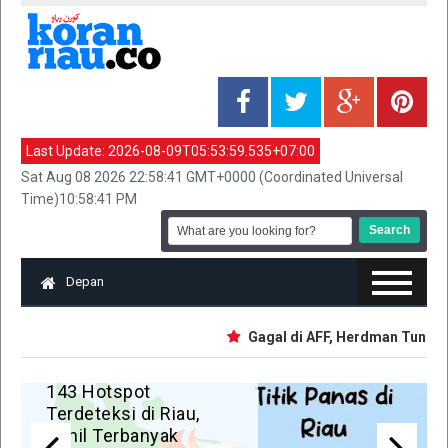
Last Update:
2026-08-09T05:53:59.535+07:00
Sat Aug 08 2026 22:58:41 GMT+0000 (Coordinated Universal
Time)10:58:41 PM
Depan
Gagal di AFF, Herdman Tunggu Jay Id
IRT Tewas Dersimbah
Darah, Ditebas Mantan
Suami