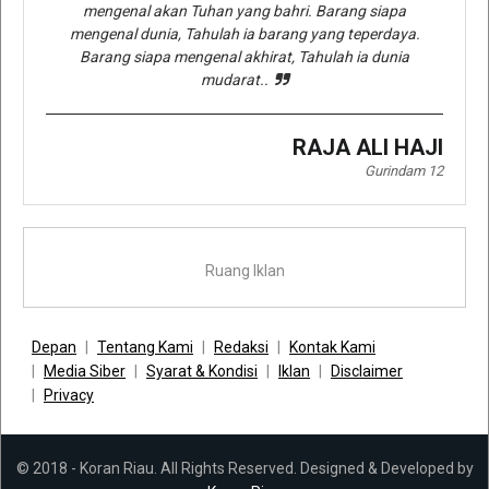
mengenal akan Tuhan yang bahri. Barang siapa
mengenal dunia, Tahulah ia barang yang teperdaya.
Barang siapa mengenal akhirat, Tahulah ia dunia
mudarat..
RAJA ALI HAJI
Gurindam 12
Ruang Iklan
Depan
Tentang Kami
Redaksi
Kontak Kami
Media Siber
Syarat & Kondisi
Iklan
Disclaimer
Privacy
© 2018 - Koran Riau. All Rights Reserved. Designed & Developed by