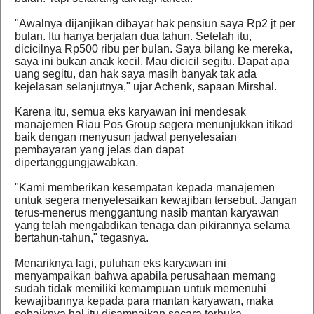
"Awalnya dijanjikan dibayar hak pensiun saya Rp2 jt per
bulan. Itu hanya berjalan dua tahun. Setelah itu,
dicicilnya Rp500 ribu per bulan. Saya bilang ke mereka,
saya ini bukan anak kecil. Mau dicicil segitu. Dapat apa
uang segitu, dan hak saya masih banyak tak ada
kejelasan selanjutnya," ujar Achenk, sapaan Mirshal.
Karena itu, semua eks karyawan ini mendesak
manajemen Riau Pos Group segera menunjukkan itikad
baik dengan menyusun jadwal penyelesaian
pembayaran yang jelas dan dapat
dipertanggungjawabkan.
"Kami memberikan kesempatan kepada manajemen
untuk segera menyelesaikan kewajiban tersebut. Jangan
terus-menerus menggantung nasib mantan karyawan
yang telah mengabdikan tenaga dan pikirannya selama
bertahun-tahun," tegasnya.
Menariknya lagi, puluhan eks karyawan ini
menyampaikan bahwa apabila perusahaan memang
sudah tidak memiliki kemampuan untuk memenuhi
kewajibannya kepada para mantan karyawan, maka
sebaiknya hal itu disampaikan secara terbuka.