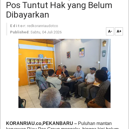
Pos Tuntut Hak yang Belum
Dibayarkan
E d i t o r:
redkoranriaudotco
A-
A+
Published:
Sabtu, 04 Juli 2026
KORANRIAU.co,PEKANBARU –
Puluhan mantan