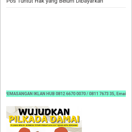
Pos Tuntut Hak yang Belum Dibayarkan "
MASANGAN IKLAN HUB 0812 6670 0070 / 0811 7673 35, Email:koranr