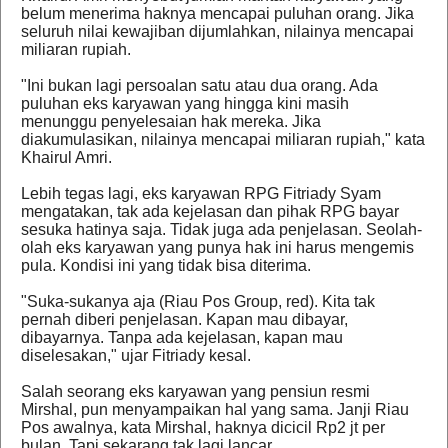
belum menerima haknya mencapai puluhan orang. Jika
seluruh nilai kewajiban dijumlahkan, nilainya mencapai
miliaran rupiah.
"Ini bukan lagi persoalan satu atau dua orang. Ada
puluhan eks karyawan yang hingga kini masih
menunggu penyelesaian hak mereka. Jika
diakumulasikan, nilainya mencapai miliaran rupiah," kata
Khairul Amri.
Lebih tegas lagi, eks karyawan RPG Fitriady Syam
mengatakan, tak ada kejelasan dan pihak RPG bayar
sesuka hatinya saja. Tidak juga ada penjelasan. Seolah-
olah eks karyawan yang punya hak ini harus mengemis
pula. Kondisi ini yang tidak bisa diterima.
"Suka-sukanya aja (Riau Pos Group, red). Kita tak
pernah diberi penjelasan. Kapan mau dibayar,
dibayarnya. Tanpa ada kejelasan, kapan mau
diselesakan," ujar Fitriady kesal.
Salah seorang eks karyawan yang pensiun resmi
Mirshal, pun menyampaikan hal yang sama. Janji Riau
Pos awalnya, kata Mirshal, haknya dicicil Rp2 jt per
bulan. Tapi sekarang tak lagi lancar.