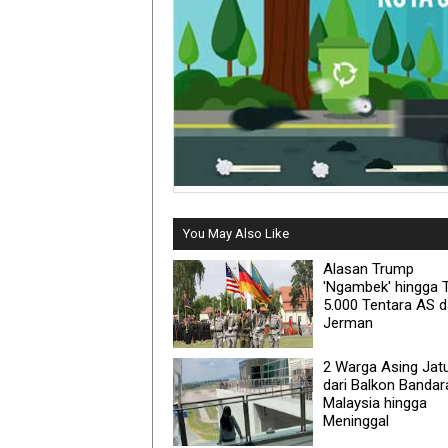
You May Also Like
Alasan Trump
'Ngambek' hingga T
5.000 Tentara AS d
Jerman
2 Warga Asing Jat
dari Balkon Bandar
Malaysia hingga
Meninggal