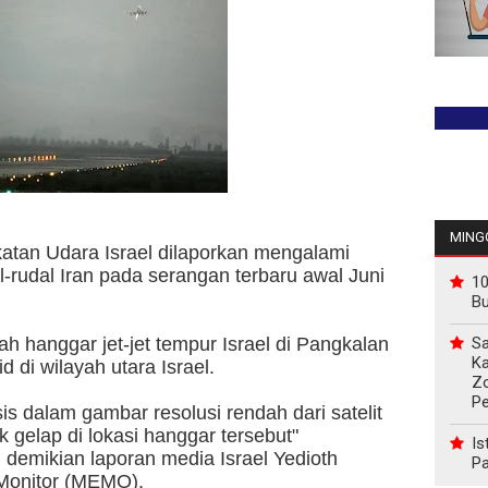
MINGG
tan Udara Israel dilaporkan mengalami
l-rudal Iran pada serangan terbaru awal Juni
10
B
Sa
h hanggar jet-jet tempur Israel di Pangkalan
Ka
 di wilayah utara Israel.
Z
P
is dalam gambar resolusi rendah dari satelit
k gelap di lokasi hanggar tersebut"
Is
 demikian laporan media Israel Yedioth
Pa
 Monitor (MEMO).