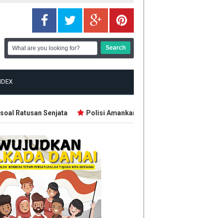
NDEX
l Ratusan Senjata
Polisi Amankan Enam Penambang Emas Ilega