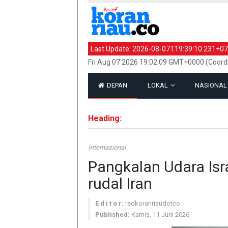
Last Update:
2026-08-07T19:39:10.231+07
Fri Aug 07 2026 19:02:09 GMT+0000 (Coord
DEPAN
LOKAL
NASIONA
Heading:
Internasional
Pangkalan Udara Isr
rudal Iran
E d i t o r:
redkoranriaudotco
Published:
Kamis, 11 Juni 2026