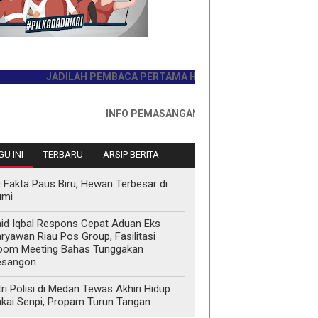
JADILAH PEMBACA PERTAMA HARI INI
INFO PEMASANGAN IKLAN HUB : 0811767335
U INI
TERBARU
ARSIP BERITA
 Fakta Paus Biru, Hewan Terbesar di
umi
id Iqbal Respons Cepat Aduan Eks
ryawan Riau Pos Group, Fasilitasi
oom Meeting Bahas Tunggakan
esangon
tri Polisi di Medan Tewas Akhiri Hidup
kai Senpi, Propam Turun Tangan