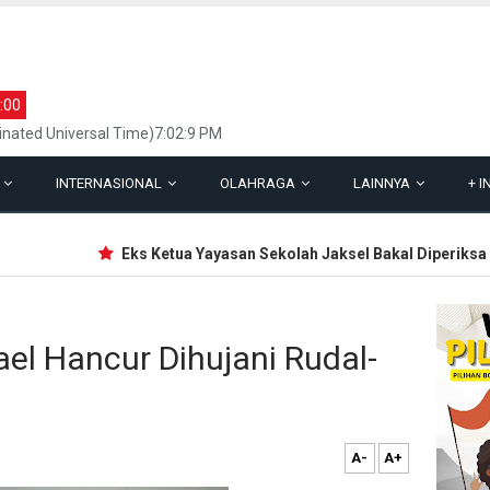
:00
inated Universal Time)7:02:9 PM
L
INTERNASIONAL
OLAHRAGA
LAINNYA
+
I
Eks Ketua Yayasan Sekolah Jaksel Bakal Diperiksa soa
ael Hancur Dihujani Rudal-
A-
A+