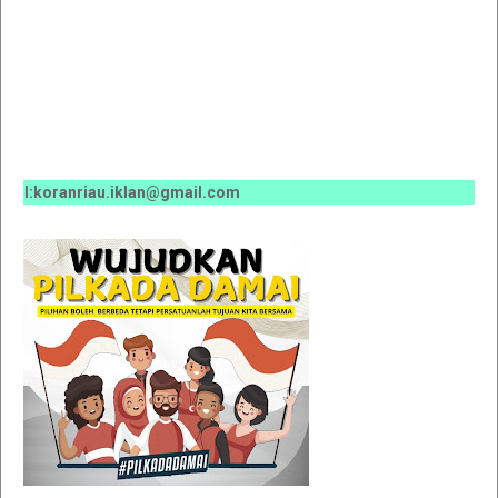
:koranriau.iklan@gmail.com