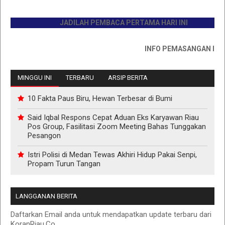
JADILAH PEMBACA PERTAMA HARI INI
INFO PEMASANGAN IKLAN HU
MINGGU INI
TERBARU
ARSIP BERITA
10 Fakta Paus Biru, Hewan Terbesar di Bumi
Said Iqbal Respons Cepat Aduan Eks Karyawan Riau
Pos Group, Fasilitasi Zoom Meeting Bahas Tunggakan
Pesangon
Istri Polisi di Medan Tewas Akhiri Hidup Pakai Senpi,
Propam Turun Tangan
LANGGANAN BERITA
Daftarkan Email anda untuk mendapatkan update terbaru dari
KoranRiau.Co