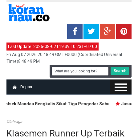
Last Update:
2026-08-07T19:39:10.231+07:00
Fri Aug 07 2026 20:48:49 GMT+0000 (Coordinated Universal
Time)8:48:49 PM
Depan
olsek Mandau Bengkalis Sikat Tiga Pengedar Sabu
Jasad Rem
Olahraga
Klasemen Runner Up Terbaik