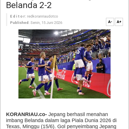
Belanda 2-2
E d i t o r:
redkoranriaudotco
A-
A+
Published:
Senin, 15 Juni 2026
KORANRIAU.co-
Jepang berhasil menahan
imbang Belanda dalam laga Piala Dunia 2026 di
Texas, Minggu (15/6). Gol penyeimbang Jepang