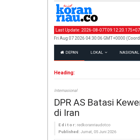
Last Update:
2026-08-07T09:12:20.175+07
Fri Aug 07 2026 04:30:06 GMT+0000 (Coord
DEPAN
LOKAL
NASIONA
Heading:
Internasional
DPR AS Batasi Kewe
di Iran
E d i t o r:
redkoranriaudotco
Published:
Jumat, 05 Juni 2026