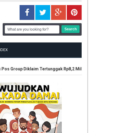
NDEX
s Group Diklaim Tertunggak Rp8,2 Miliar, LBH Tuah Negeri Layan