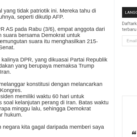
yang tidak patriotik ini. Mereka tahu di
LANGG
hnya, seperti dikutip AFP.
Daftar
R AS pada Rabu (3/6), empat anggota dari
terbaru
an suara bersama Demokrat untuk
Pemungutan suara itu menghasilkan 215-
Senat.
 kalinya DPR, yang dikuasai Partai Republik
indakan yang berupaya memaksa Trump
Iran.
elanggar konstitusi dengan melancarkan
 Kongres.
iden memiliki waktu 60 hari untuk
soal kelanjutan perang di Iran. Batas waktu
erapa minggu lalu, sehingga Demokrat
ar hukum.
ih negara kita gagal daripada memberi saya