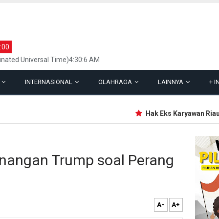
:00
inated Universal Time)4:30:6 AM
L
INTERNASIONAL
OLAHRAGA
LAINNYA
+
I
Hak Eks Karyawan Riau Po
nangan Trump soal Perang
A-
A+