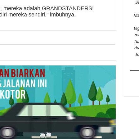
Se
lik, mereka adalah GRANDSTANDERS!
ri mereka sendiri," imbuhnya.
Ma
te
me
Tu
du
B