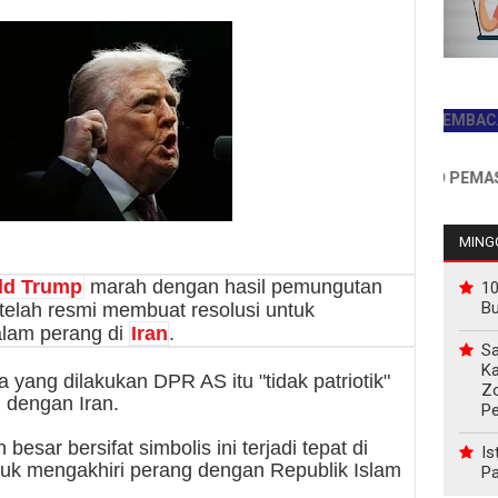
JADILAH PEMBACA PERT
INFO PEMASANGAN
MINGG
ld Trum
p
marah dengan hasil pemungutan
10
B
telah resmi membuat resolusi untuk
lam perang di
Ira
n
.
Sa
Ka
yang dilakukan DPR AS itu "tidak patriotik"
Z
 dengan Iran.
P
sar bersifat simbolis ini terjadi tepat di
Is
ntuk mengakhiri perang dengan Republik Islam
Pa