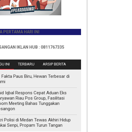
AMA HARI INI
 IKLAN HUB : 0811767335
U INI
TERBARU
ARSIP BERITA
 Fakta Paus Biru, Hewan Terbesar di
umi
id Iqbal Respons Cepat Aduan Eks
ryawan Riau Pos Group, Fasilitasi
oom Meeting Bahas Tunggakan
esangon
tri Polisi di Medan Tewas Akhiri Hidup
kai Senpi, Propam Turun Tangan