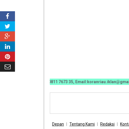
812 6670 0070 / 0811 7673 35, Email:koranriau.iklan@gmail.com
Depan
Tentang Kami
Redaksi
Kont