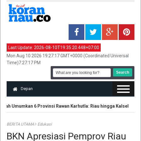
Last Update:
2026-08-10T19:35:20.448+07:00
Mon Aug 10 2026 19:27:17 GMT+0000 (Coordinated Universal
Time)7:27:17 PM
Depan
ah Umumkan 6 Provinsi Rawan Karhutla: Riau hingga Kalsel
Po
BERITA UTAMA
Edukasi
BKN Apresiasi Pemprov Riau