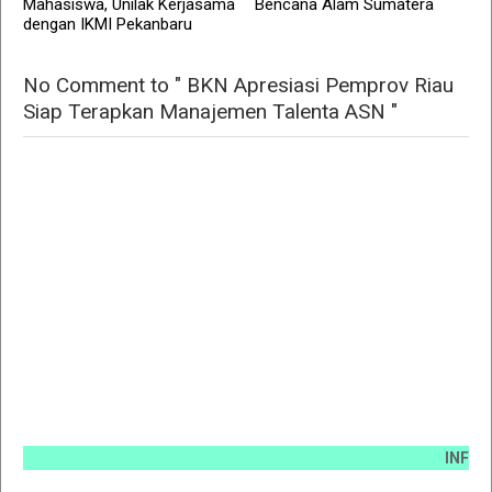
Mahasiswa, Unilak Kerjasama
Bencana Alam Sumatera
dengan IKMI Pekanbaru
No Comment to " BKN Apresiasi Pemprov Riau
Siap Terapkan Manajemen Talenta ASN "
INFO PEMAS