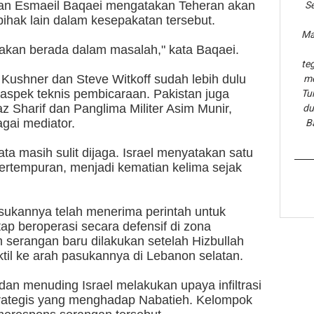
Iran Esmaeil Baqaei mengatakan Teheran akan
Se
hak lain dalam kesepakatan tersebut.
Ma
 akan berada dalam masalah," kata Baqaei.
te
 Kushner dan Steve Witkoff sudah lebih dulu
me
aspek teknis pembicaraan. Pakistan juga
Tu
 Sharif dan Panglima Militer Asim Munir,
du
agai mediator.
B
ta masih sulit dijaga. Israel menyatakan satu
ertempuran, menjadi kematian kelima sejak
asukannya telah menerima perintah untuk
ap beroperasi secara defensif di zona
 serangan baru dilakukan setelah Hizbullah
til ke arah pasukannya di Lebanon selatan.
an menuding Israel melakukan upaya infiltrasi
 strategis yang menghadap Nabatieh. Kelompok