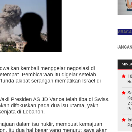
JADILAH PEMBACA PERTAMA
INFO PEMASANGAN IKLAN H
MINGG
adwalkan kembali menggelar negosiasi di
etempat. Pembicaraan itu digelar setelah
10
unda akibat serangan mematikan Israel di
B
Sa
Ka
akil Presiden AS JD Vance telah tiba di Swiss.
Z
an difokuskan pada dua isu utama, yakni
P
senjata di Lebanon.
Is
ajuan dalam isu nuklir, membuat kemajuan
Pa
on. Itu dua hal besar yang menurut saya akan