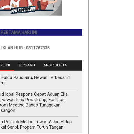
 HARI INI
UB : 0811767335
U INI
TERBARU
ARSIP BERITA
 Fakta Paus Biru, Hewan Terbesar di
umi
id Iqbal Respons Cepat Aduan Eks
ryawan Riau Pos Group, Fasilitasi
oom Meeting Bahas Tunggakan
esangon
tri Polisi di Medan Tewas Akhiri Hidup
kai Senpi, Propam Turun Tangan