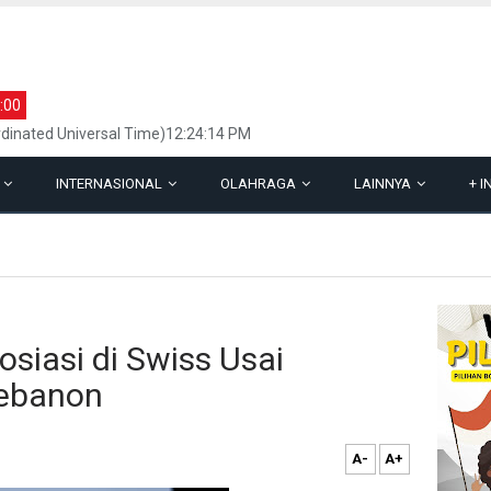
:00
dinated Universal Time)12:24:14 PM
L
INTERNASIONAL
OLAHRAGA
LAINNYA
+
I
siasi di Swiss Usai
Lebanon
A-
A+