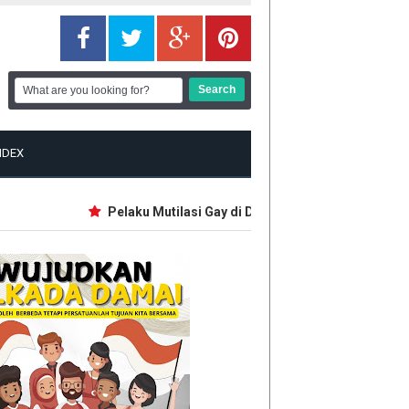
NDEX
Pelaku Mutilasi Gay di Depok Pernah Jadi Guru Mat