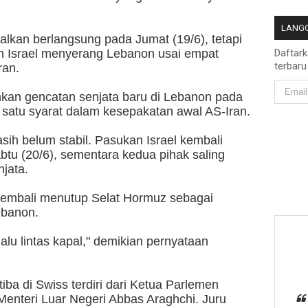
LANGG
alkan berlangsung pada Jumat (19/6), tetapi
lah Israel menyerang Lebanon usai empat
Daftar
terbaru
ran.
n gencatan senjata baru di Lebanon pada
satu syarat dalam kesepakatan awal AS-Iran.
asih belum stabil. Pasukan Israel kembali
btu (20/6), sementara kedua pihak saling
jata.
embali menutup Selat Hormuz sebagai
ebanon.
alu lintas kapal," demikian pernyataan
tiba di Swiss terdiri dari Ketua Parlemen
nteri Luar Negeri Abbas Araghchi. Juru