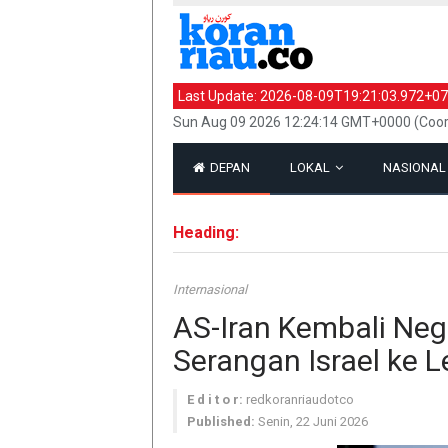
Last Update:
2026-08-09T19:21:03.972+07
Sun Aug 09 2026 12:24:14 GMT+0000 (Coor
DEPAN
LOKAL
NASIONA
Heading:
Internasional
AS-Iran Kembali Nego
Serangan Israel ke 
E d i t o r:
redkoranriaudotco
Published:
Senin, 22 Juni 2026