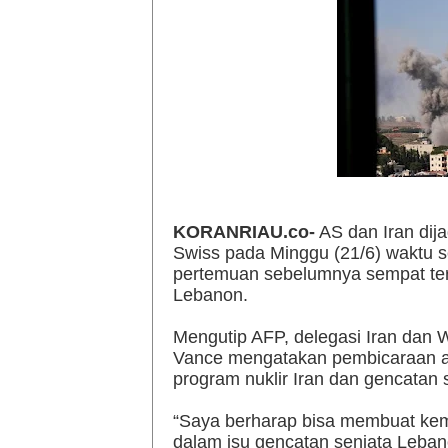
KORANRIAU.co-
AS dan Iran dij
Swiss pada Minggu (21/6) waktu s
pertemuan sebelumnya sempat tert
Lebanon.
Mengutip AFP, delegasi Iran dan W
Vance mengatakan pembicaraan ak
program nuklir Iran dan gencatan 
“Saya berharap bisa membuat kem
dalam isu gencatan senjata Leban