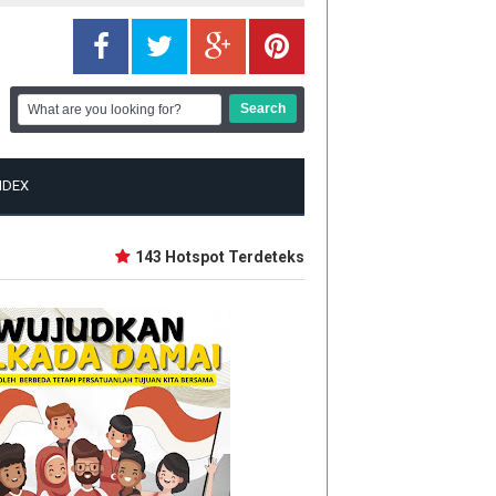
NDEX
143 Hotspot Terdeteksi di Riau, Rohil Terbanyak