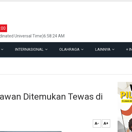
:00
inated Universal Time)6:58:24 AM
L
INTERNASIONAL
OLAHRAGA
LAINNYA
+
I
alawan Ditemukan Tewas di
A-
A+