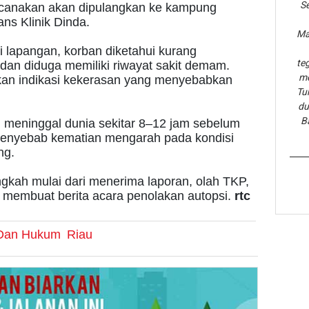
Se
encanakan akan dipulangkan ke kampung
s Klinik Dinda.
Ma
i lapangan, korban diketahui kurang
te
 dan diduga memiliki riwayat sakit demam.
me
ukan indikasi kekerasan yang menyebabkan
Tu
du
B
h meninggal dunia sekitar 8–12 jam sebelum
penyebab kematian mengarah pada kondisi
ng.
ngkah mulai dari menerima laporan, olah TKP,
 membuat berita acara penolakan autopsi.
rtc
k Dan Hukum
Riau