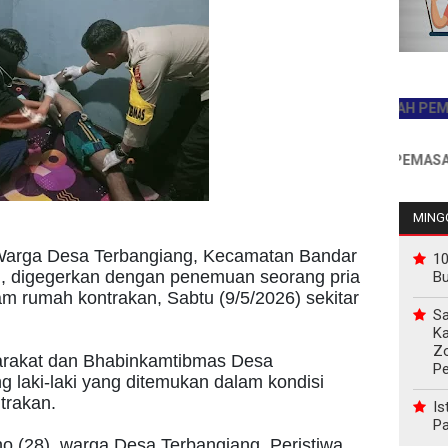
JADILAH PEMBACA P
INFO PEMASANGAN I
MINGG
arga Desa Terbangiang, Kecamatan Bandar
10
, digegerkan dengan penemuan seorang pria
B
am rumah kontrakan, Sabtu (9/5/2026) sekitar
Sa
Ka
Z
yarakat dan Bhabinkamtibmas Desa
P
g laki-laki yang ditemukan dalam kondisi
trakan.
Is
Pa
o (28), warga Desa Terbangiang. Peristiwa