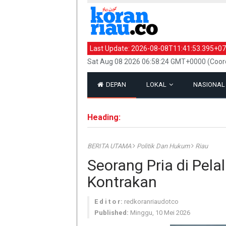
Last Update:
2026-08-08T11:41:53.395+07
Sat Aug 08 2026 06:58:24 GMT+0000 (Coord
DEPAN
LOKAL
NASIONA
Heading:
BERITA UTAMA
Politik Dan Hukum
Riau
Seorang Pria di Pel
Kontrakan
E d i t o r:
redkoranriaudotco
Published:
Minggu, 10 Mei 2026