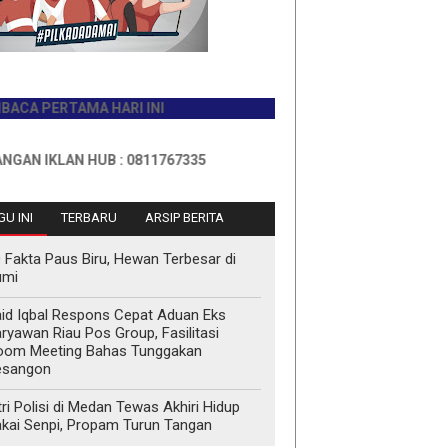
ERTAMA HARI INI
KLAN HUB : 0811767335
U INI
TERBARU
ARSIP BERITA
 Fakta Paus Biru, Hewan Terbesar di
umi
id Iqbal Respons Cepat Aduan Eks
ryawan Riau Pos Group, Fasilitasi
oom Meeting Bahas Tunggakan
esangon
tri Polisi di Medan Tewas Akhiri Hidup
kai Senpi, Propam Turun Tangan