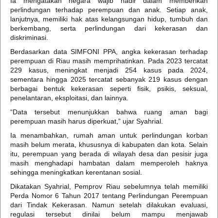
Ia mengatakan negara wajib hadir dalam memberikan
perlindungan terhadap perempuan dan anak. Setiap anak,
lanjutnya, memiliki hak atas kelangsungan hidup, tumbuh dan
berkembang, serta perlindungan dari kekerasan dan
diskriminasi.
Berdasarkan data SIMFONI PPA, angka kekerasan terhadap
perempuan di Riau masih memprihatinkan. Pada 2023 tercatat
229 kasus, meningkat menjadi 254 kasus pada 2024,
sementara hingga 2025 tercatat sebanyak 219 kasus dengan
berbagai bentuk kekerasan seperti fisik, psikis, seksual,
penelantaran, eksploitasi, dan lainnya.
“Data tersebut menunjukkan bahwa ruang aman bagi
perempuan masih harus diperkuat,” ujar Syahrial.
Ia menambahkan, rumah aman untuk perlindungan korban
masih belum merata, khususnya di kabupaten dan kota. Selain
itu, perempuan yang berada di wilayah desa dan pesisir juga
masih menghadapi hambatan dalam memperoleh haknya
sehingga meningkatkan kerentanan sosial.
Dikatakan Syahrial, Pemprov Riau sebelumnya telah memiliki
Perda Nomor 6 Tahun 2017 tentang Perlindungan Perempuan
dari Tindak Kekerasan. Namun setelah dilakukan evaluasi,
regulasi tersebut dinilai belum mampu menjawab