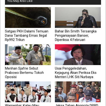
You May Also Like
Satgas PKH Dalami Temuan
Bahar Bin Smith Tersangka
Dana Tambang Emas Ilegal
Penganiayaan Banser,
Rp992 Triliun
Diperiksa 4 Februari
Menhan Sjafrie Sebut
Usai Penggeledahan,
Prabowo Bertemu Tokoh
Kejagung Akan Periksa Eks
Oposisi
Menteri LHK Siti Nurbaya
Wamenhaj: Kalau Mau
Jaksa Tahan Anggota DPRD