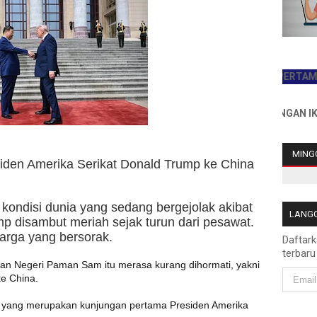
JADILAH PEMBACA PERTAMA HARI I
INFO PEMASANGAN IKLAN HUB
MINGG
den Amerika Serikat Donald Trump ke China
 kondisi dunia yang sedang bergejolak akibat
LANGG
mp disambut meriah sejak turun dari pesawat.
arga yang bersorak.
Daftar
terbaru
n Negeri Paman Sam itu merasa kurang dihormati, yakni
ke China.
72, yang merupakan kunjungan pertama Presiden Amerika