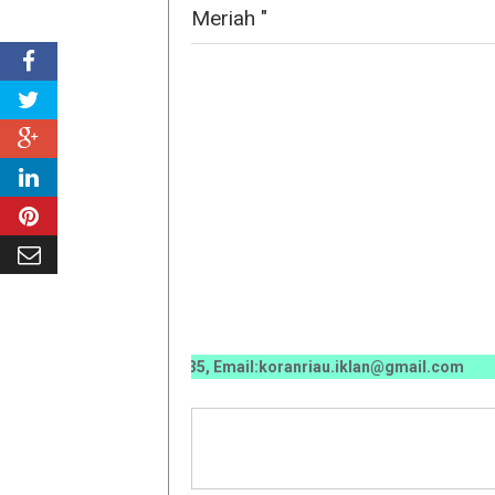
Meriah "
070 / 0811 7673 35, Email:koranriau.iklan@gmail.com