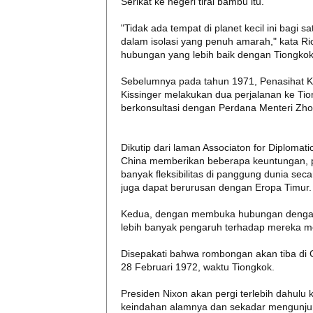
Serikat ke negeri tirai bambu itu.
"Tidak ada tempat di planet kecil ini bagi 
dalam isolasi yang penuh amarah," kata Ri
hubungan yang lebih baik dengan Tiongko
Sebelumnya pada tahun 1971, Penasihat K
Kissinger melakukan dua perjalanan ke Tio
berkonsultasi dengan Perdana Menteri Zho
Dikutip dari laman Associaton for Diploma
China memberikan beberapa keuntungan,
banyak fleksibilitas di panggung dunia s
juga dapat berurusan dengan Eropa Timur.
Kedua, dengan membuka hubungan dengan
lebih banyak pengaruh terhadap mereka mel
Disepakati bahwa rombongan akan tiba di C
28 Februari 1972, waktu Tiongkok.
Presiden Nixon akan pergi terlebih dahulu
keindahan alamnya dan sekadar mengunjun