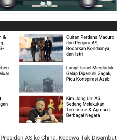
n &
Cuitan Perdana Maduro
ng
dari Penjara AS,
S-
Bocorkan Kondisinya
dan Istri
iberi
Langit Israel Mendadak
eluar
Gelap Dipenuhi Gagak,
Picu Konspirasi Azab
t
Kim Jong Un: AS
ngan
Sedang Melakukan
Terorisme & Agresi di
Berbagai Negara
Presiden AS ke China, Kecewa Tak Disambut