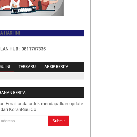
NI
 : 0811767335
U INI
TERBARU
ARSIP BERITA
ANAN BERITA
kan Email anda untuk mendapatkan update
 dari KoranRiau.Co