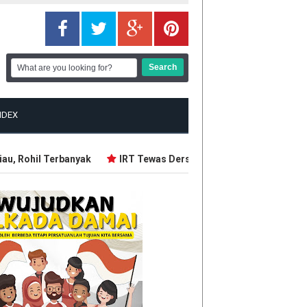
NDEX
, Rohil Terbanyak
IRT Tewas Dersimbah Darah, Ditebas Manta