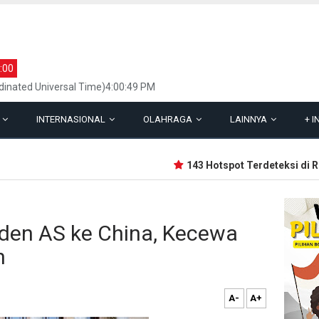
:00
inated Universal Time)4:00:49 PM
L
INTERNASIONAL
OLAHRAGA
LAINNYA
+
I
143 Hotspot Terdeteksi di Riau
iden AS ke China, Kecewa
h
A-
A+