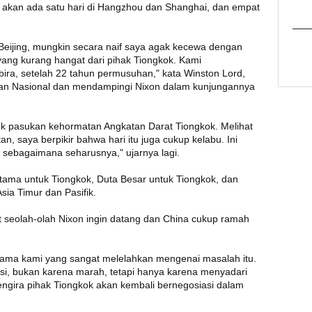
a akan ada satu hari di Hangzhou dan Shanghai, dan empat
Beijing, mungkin secara naif saya agak kecewa dengan
ang kurang hangat dari pihak Tiongkok. Kami
ra, setelah 22 tahun permusuhan," kata Winston Lord,
n Nasional dan mendampingi Nixon dalam kunjungannya
suk pasukan kehormatan Angkatan Darat Tiongkok. Melihat
n, saya berpikir bahwa hari itu juga cukup kelabu. Ini
, sebagaimana seharusnya," ujarnya lagi.
tama untuk Tiongkok, Duta Besar untuk Tiongkok, dan
sia Timur dan Pasifik.
 seolah-olah Nixon ingin datang dan China cukup ramah
rtama kami yang sangat melelahkan mengenai masalah itu.
asi, bukan karena marah, tetapi hanya karena menyadari
engira pihak Tiongkok akan kembali bernegosiasi dalam