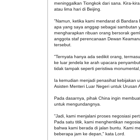
meninggalkan Tiongkok dari sana. Kira-kir
atau lima hari di Beijing.
"Namun, ketika kami mendarat di Bandara 
apa yang saya anggap sebagai sambutan y
mengharapkan ribuan orang bersorak gembi
anggota staf perencanaan Dewan Keamana
tersebut.
"Ternyata hanya ada sedikit orang, terma
ke luar jendela ke arah upacara penyambuta
tidak tampak seperti peristiwa monumental
Ia kemudian menjadi penasihat kebijakan u
Asisten Menteri Luar Negeri untuk Urusan A
Pada dasarnya, pihak China ingin membuat
untuk mengundangnya.
"Jadi, kami menjalani proses negosiasi pe
Pada satu titik, kami menghentikan negosi
bahwa kami berada di jalan buntu. Kami m
beberapa jam ke depan," kata Lord.