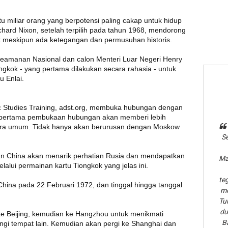
satu miliar orang yang berpotensi paling cakap untuk hidup
chard Nixon, setelah terpilih pada tahun 1968, mendorong
k meskipun ada ketegangan dan permusuhan historis.
eamanan Nasional dan calon Menteri Luar Negeri Henry
ngkok - yang pertama dilakukan secara rahasia - untuk
u Enlai.
tic Studies Training, adst.org, membuka hubungan dengan
 pertama pembukaan hubungan akan memberi lebih
ecara umum. Tidak hanya akan berurusan dengan Moskow
Se
 China akan menarik perhatian Rusia dan mendapatkan
Ma
alui permainan kartu Tiongkok yang jelas ini.
te
hina pada 22 Februari 1972, dan tinggal hingga tanggal
me
Tu
du
 ke Beijing, kemudian ke Hangzhou untuk menikmati
B
gi tempat lain. Kemudian akan pergi ke Shanghai dan