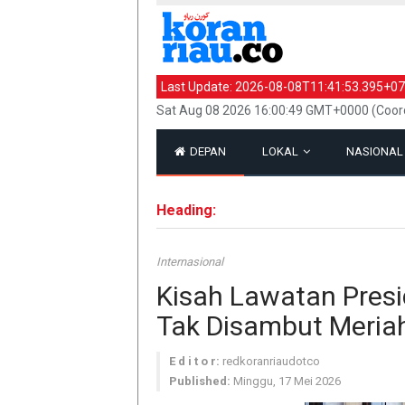
Last Update:
2026-08-08T11:41:53.395+07
Sat Aug 08 2026 16:00:49 GMT+0000 (Coord
DEPAN
LOKAL
NASIONA
Heading:
Internasional
Kisah Lawatan Pres
Tak Disambut Meria
E d i t o r:
redkoranriaudotco
Published:
Minggu, 17 Mei 2026