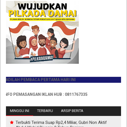
DILAH PEMBACA PERTAMA HARI INI
FO PEMASANGAN IKLAN HUB : 0811767335
MINGGU INI
TERBARU
ARSIP BERITA
Terbukti Terima Suap Rp2,4 Miliar, Gubri Non Aktif