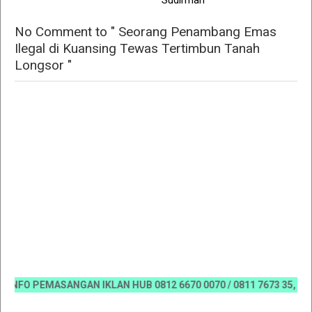
Sudirman
No Comment to " Seorang Penambang Emas
Ilegal di Kuansing Tewas Tertimbun Tanah
Longsor "
FO PEMASANGAN IKLAN HUB 0812 6670 0070 / 0811 7673 35, Email:k