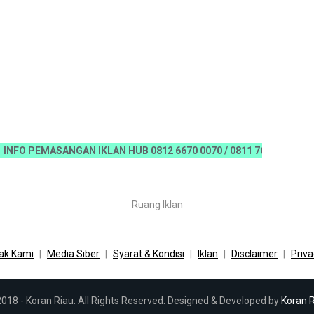
 PEMASANGAN IKLAN HUB 0812 6670 0070 / 0811 7673 35, Email:ko
Ruang Iklan
ak Kami
Media Siber
Syarat & Kondisi
Iklan
Disclaimer
Priva
018 - Koran Riau. All Rights Reserved. Designed & Developed by
Koran 