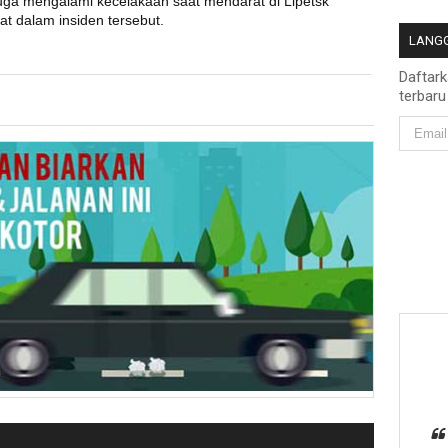
juga mengalami kecelakaan saat mendarat di Lipetsk
t dalam insiden tersebut.
LANGG
Daftar
terbaru