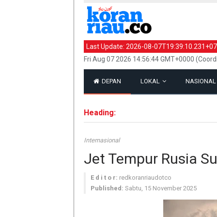
Last Update:
2026-08-07T19:39:10.231+07
Fri Aug 07 2026 14:56:44 GMT+0000 (Coord
DEPAN
LOKAL
NASIONA
Heading:
Internasional
Jet Tempur Rusia Su
E d i t o r:
redkoranriaudotco
Published:
Sabtu, 15 November 2025