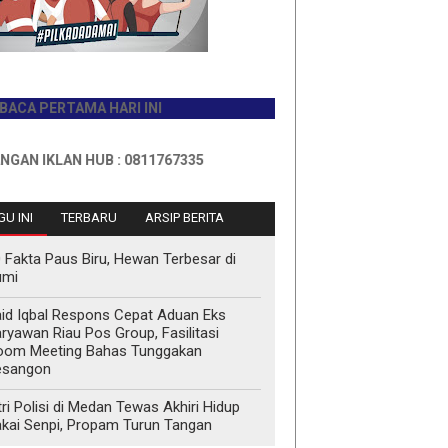
PERTAMA HARI INI
IKLAN HUB : 0811767335
U INI
TERBARU
ARSIP BERITA
 Fakta Paus Biru, Hewan Terbesar di
umi
id Iqbal Respons Cepat Aduan Eks
ryawan Riau Pos Group, Fasilitasi
oom Meeting Bahas Tunggakan
esangon
tri Polisi di Medan Tewas Akhiri Hidup
kai Senpi, Propam Turun Tangan