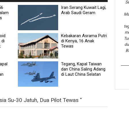
Se
56
Iran Serang Kuwait Lagi,
Dalam
Arab Saudi Geram
Ma
s
te
me
oid
Kebakaran Asrama Putri
Tu
 di
di Kenya, 16 Anak
du
k
Tewas
B
apal
Tegang, Kapal Taiwan
dan China Saling Adang
an
di Laut China Selatan
ia Su-30 Jatuh, Dua Pilot Tewas "