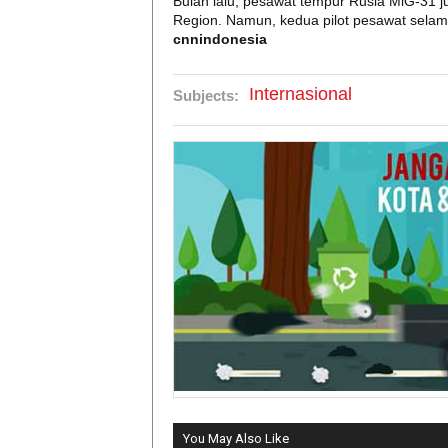
Bulan lalu, pesawat tempur Rusia MiG-31 
Region. Namun, kedua pilot pesawat selama
cnnindonesia
Internasional
Subjects:
You May Also Like