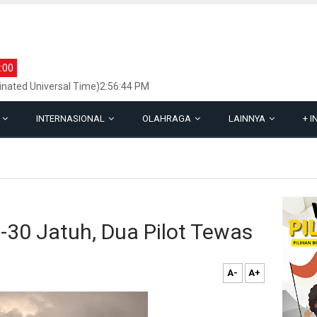
:00
inated Universal Time)2:56:44 PM
L
INTERNASIONAL
OLAHRAGA
LAINNYA
+
I
-30 Jatuh, Dua Pilot Tewas
A-
A+