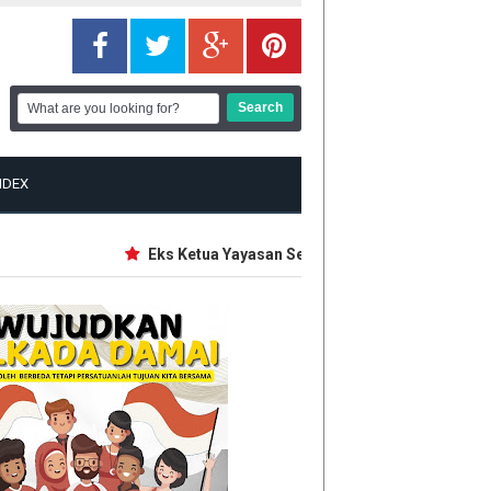
NDEX
Eks Ketua Yayasan Sekolah Jaksel Bakal Diperiksa