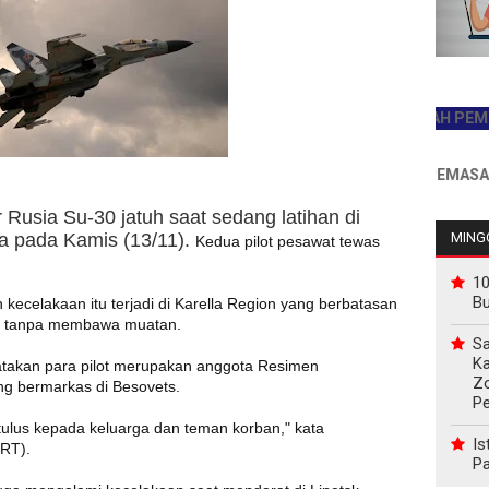
JADILAH PEMBACA 
INFO PEMASANGAN 
Rusia Su-30 jatuh saat sedang latihan di
sia pada Kamis (13/11).
MINGG
Kedua pilot pesawat tewas
10
B
ecelakaan itu terjadi di Karella Region yang berbatasan
ng tanpa membawa muatan.
Sa
Ka
atakan para pilot merupakan anggota Resimen
Z
g bermarkas di Besovets.
P
lus kepada keluarga dan teman korban," kata
Is
(RT).
Pa