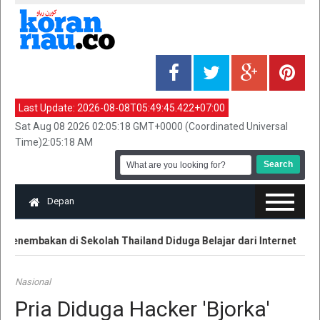
Last Update:
2026-08-08T05:49:45.422+07:00
Sat Aug 08 2026 02:05:18 GMT+0000 (Coordinated Universal
Time)2:05:18 AM
Depan
enembakan di Sekolah Thailand Diduga Belajar dari Internet
K
Nasional
Pria Diduga Hacker 'Bjorka'