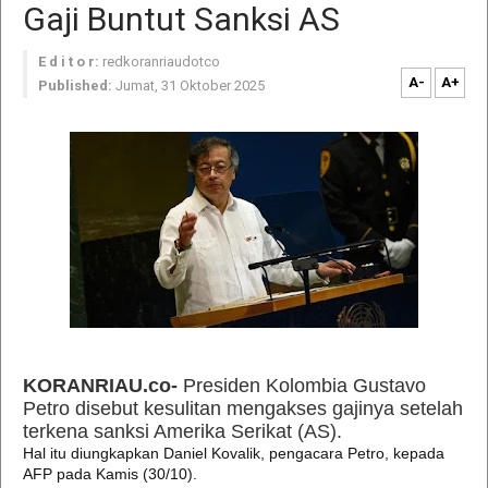
Gaji Buntut Sanksi AS
E d i t o r:
redkoranriaudotco
A-
A+
Published:
Jumat, 31 Oktober 2025
KORANRIAU.co-
Presiden Kolombia Gustavo
Petro disebut kesulitan mengakses gajinya setelah
terkena sanksi Amerika Serikat (AS).
Hal itu diungkapkan Daniel Kovalik, pengacara Petro, kepada
AFP pada Kamis (30/10).