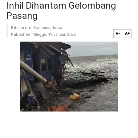
Inhil Dihantam Gelombang
Pasang
E d i t o r:
redkoranriaudotco
A-
A+
Published:
Minggu, 19 Januari 2025