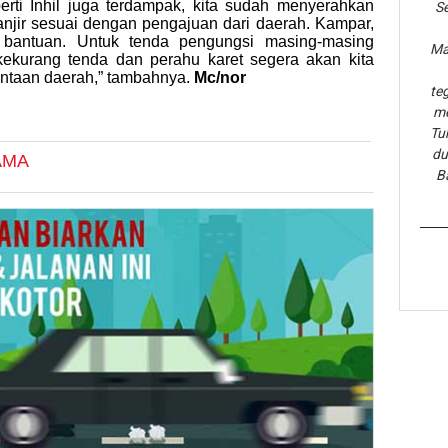
erti Inhil juga terdampak, kita sudah menyerahkan
Se
njir sesuai dengan pengajuan dari daerah. Kampar,
 bantuan. Untuk tenda pengungsi masing-masing
Ma
kekurang tenda dan perahu karet segera akan kita
intaan daerah,” tambahnya.
Mc/nor
te
me
Tu
du
AMA
B