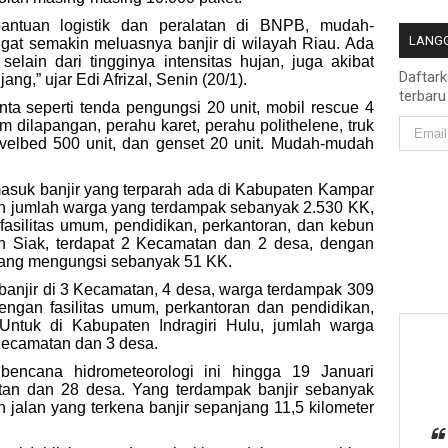
antuan logistik dan peralatan di BNPB, mudah-
LANGG
gat semakin meluasnya banjir di wilayah Riau. Ada
selain dari tingginya intensitas hujan, juga akibat
Daftar
g,” ujar Edi Afrizal, Senin (20/1).
terbaru
inta seperti tenda pengungsi 20 unit, mobil rescue 4
um dilapangan, perahu karet, perahu polithelene, truk
, velbed 500 unit, dan genset 20 unit. Mudah-mudah
 masuk banjir yang terparah ada di Kabupaten Kampar
n jumlah warga yang terdampak sebanyak 2.530 KK,
asilitas umum, pendidikan, perkantoran, dan kebun
n Siak, terdapat 2 Kecamatan dan 2 desa, dengan
 yang mengungsi sebanyak 51 KK.
banjir di 3 Kecamatan, 4 desa, warga terdampak 309
ngan fasilitas umum, perkantoran dan pendidikan,
 Untuk di Kabupaten Indragiri Hulu, jumlah warga
 Kecamatan dan 3 desa.
 bencana hidrometeorologi ini hingga 19 Januari
tan dan 28 desa. Yang terdampak banjir sebanyak
jalan yang terkena banjir sepanjang 11,5 kilometer