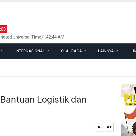
:00
inated Universal Time)1:42:44 AM
L
INTERNASIONAL
OLAHRAGA
LAINNYA
+
I
Bantuan Logistik dan
A-
A+