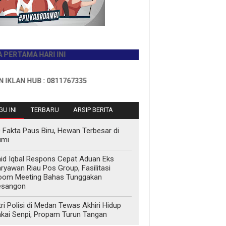
MA HARI INI
HUB : 0811767335
U INI
TERBARU
ARSIP BERITA
 Fakta Paus Biru, Hewan Terbesar di
umi
id Iqbal Respons Cepat Aduan Eks
ryawan Riau Pos Group, Fasilitasi
oom Meeting Bahas Tunggakan
esangon
tri Polisi di Medan Tewas Akhiri Hidup
kai Senpi, Propam Turun Tangan