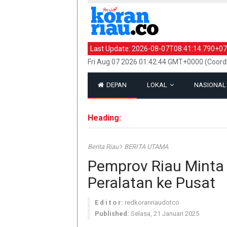
Last Update:
2026-08-07T08:41:14.790+07
Fri Aug 07 2026 01:42:44 GMT+0000 (Coord
DEPAN
LOKAL
NASIONA
Heading:
Berita Riau
BERITA UTAMA
Pemprov Riau Minta 
Peralatan ke Pusat
E d i t o r:
redkoranriaudotco
Published:
Selasa, 21 Januari 2025