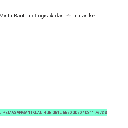
inta Bantuan Logistik dan Peralatan ke
ANGAN IKLAN HUB 0812 6670 0070 / 0811 7673 35, Email:koranria