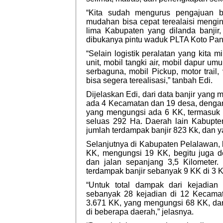
“Kita sudah mengurus pengajuan b
mudahan bisa cepat terealaisi mengin
lima Kabupaten yang dilanda banjir, 
dibukanya pintu waduk PLTA Koto Panjan
“Selain logistik peralatan yang kita m
unit, mobil tangki air, mobil dapur um
serbaguna, mobil Pickup, motor trail
bisa segera terealisasi,” tanbah Edi.
Dijelaskan Edi, dari data banjir yang
ada 4 Kecamatan dan 19 desa, denga
yang mengungsi ada 6 KK, termasuk f
seluas 292 Ha. Daerah lain Kabupte
jumlah terdampak banjir 823 Kk, dan
Selanjutnya di Kabupaten Pelalawan, 
KK, mengungsi 19 KK, begitu juga de
dan jalan sepanjang 3,5 Kilometer.
terdampak banjir sebanyak 9 KK di 3
“Untuk total dampak dari kejadian
sebanyak 28 kejadian di 12 Kecama
3.671 KK, yang mengungsi 68 KK, dan 
di beberapa daerah,” jelasnya.