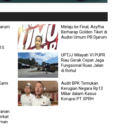
jarum
Melaju ke Final, Asyfha
Berharap Golden Tiket di
Audisi Umum PB Djarum
 15
UPTJJ Wilayah VI PUPR
Riau Gerak Cepat Jaga
Fungsional Ruas Jalan
di Rohul
 Kami
Audit BPK Temukan
Kerugian Negara Rp13
Miliar dalam Kasus
Korupsi PT SPRH
ayanan
erkat
sman