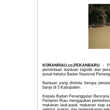
KORANRIAU.co,PEKANBARU
- Pe
permintaan bantuan logistik dan per
pusat melalui Badan Nasional Penan
Bantuan yang diminta berupa perala
banjir di 5 Kabupaten.
Kepala Badan Penanggulan Bencana D
Pemprov Riau mengajukan permohonan 
makanan lauk-pauk, makanan siap saj
selimut, matras, dan perlengkapan se