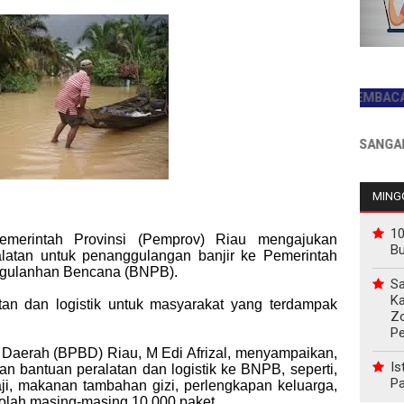
JADILAH PEMBACA PERTA
INFO PEMASANGAN IKLAN 
MINGG
10
merintah Provinsi (Pemprov) Riau mengajukan
B
alatan untuk penanggulangan banjir ke Pemerintah
ggulanhan Bencana (BNPB).
Sa
Ka
tan dan logistik untuk masyarakat yang terdampak
Z
P
aerah (BPBD) Riau, M Edi Afrizal, menyampaikan,
Is
bantuan peralatan dan logistik ke BNPB, seperti,
Pa
i, makanan tambahan gizi, perlengkapan keluarga,
kolah masing-masing 10.000 paket.