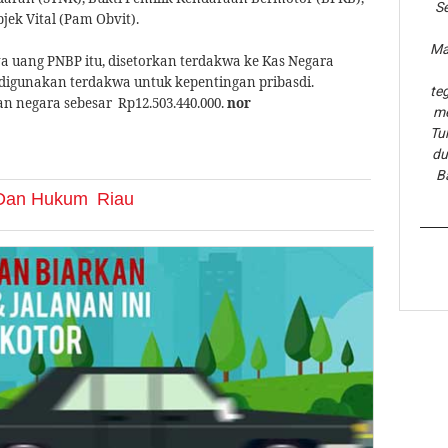
Se
ek Vital (Pam Obvit).
Ma
 uang PNBP itu, disetorkan terdakwa ke Kas Negara
n digunakan terdakwa untuk kepentingan pribasdi.
te
an negara sebesar Rp12.503.440.000.
nor
me
Tu
du
B
k Dan Hukum
Riau