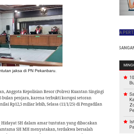
JADILAH PEMBACA PERTAMA HAR
INFO PEMASANGAN IKLAN 
MINGG
tutan jaksa di PN Pekanbaru.
10
B
n, Anggota Kepolisian Resor (Polres) Kuantan Singingi
Sa
6 bulan penjara, karena terbukti korupsi setoran
Ka
ai Rp12,5 miliar lebih, Selasa (11/1/25) di Pengadilan
Z
P
Is
q Hidayat SH dalam amar tuntutan yang dibacakan
Pa
 Tamtama SH MH menyatakan, terdakwa bersalah