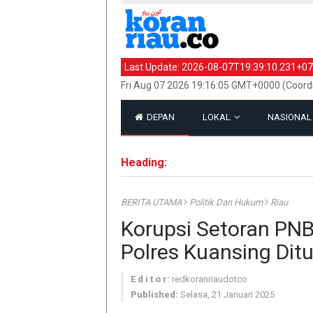
Last Update:
2026-08-07T19:39:10.231+07
Fri Aug 07 2026 19:16:05 GMT+0000 (Coord
DEPAN
LOKAL
NASIONA
Heading:
BERITA UTAMA
Politik Dan Hukum
Riau
Korupsi Setoran PNB
Polres Kuansing Dit
E d i t o r:
redkoranriaudotco
Published:
Selasa, 21 Januari 2025