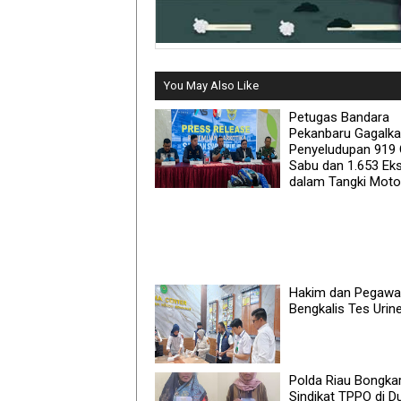
You May Also Like
Petugas Bandara
Pekanbaru Gagalk
Penyeludupan 919
Sabu dan 1.653 Eks
dalam Tangki Moto
Hakim dan Pegawa
Bengkalis Tes Urin
Polda Riau Bongka
Sindikat TPPO di D