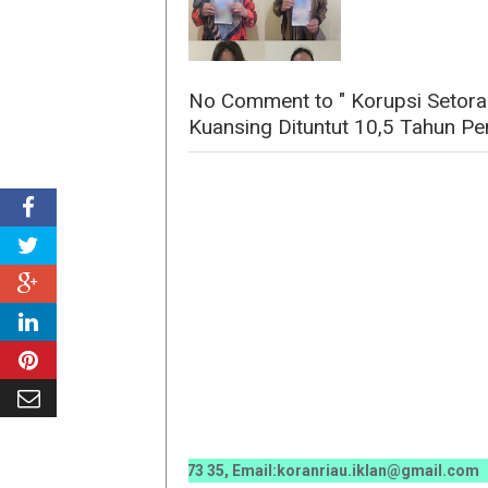
No Comment to " Korupsi Setora
Kuansing Dituntut 10,5 Tahun Pen
0 0070 / 0811 7673 35, Email:koranriau.iklan@gmail.com