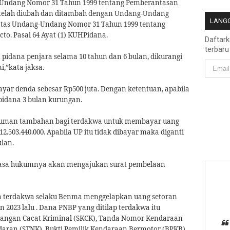
g-Undang Nomor 31 Tahun 1999 tentang Pemberantasan
 telah diubah dan ditambah dengan Undang-Undang
LANGG
atas Undang-Undang Nomor 31 Tahun 1999 tentang
to. Pasal 64 Ayat (1) KUHPidana.
Daftar
terbaru
idana penjara selama 10 tahun dan 6 bulan, dikurangi
,”kata jaksa.
ar denda sebesar Rp500 juta. Dengan ketentuan, apabila
pidana 3 bulan kurungan.
ukuman tambahan bagi terdakwa untuk membayar uang
12.503.440.000. Apabila UP itu tidak dibayar maka diganti
ulan.
 kuasa hukumnya akan mengajukan surat pembelaan
 terdakwa selaku Benma menggelapkan uang setoran
2023 lalu . Dana PNBP yang ditilap terdakwa itu
rangan Cacat Kriminal (SKCK), Tanda Nomor Kendaraan
aran (STNK), Bukti Pemilik Kendaraan Bermotor (BPKB),