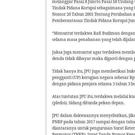
melanggar Pasal 8 Juncto Pasal 18 Undan
Tindak Pidana Korupsi sebagaimana yang
Nomor 20 Tahun 2001 Tentang Perubahan 
Pemberantasan Tindak Pidana Korupsi Junc
“Menuntut terdakwa Rafi Budiman dengan p
selama masa penahanan yang telah dijalani
Jaksa juga menuntut agar terdakwa membay
denda tidak dibayar maka diganti dengan 
Tidak hanya itu, JPU juga memberikan h
pengganti (UP) kerugian negara sebesar
Rp
dengan pidana penjara selama 5 tahun 3 b
Atas tuntutan JPU itu, terdakwa melalui
(pledoi). Sidang ditunda pekan depan.
JPU dalam dakwaannya menyebutkan, jika
PNBP pada tahun 2017 sampai dengan tahun 
diantaranya untuk pengurusan Surat Kete
Bermotor (TNKB), Surat Tanda Nomor Kend