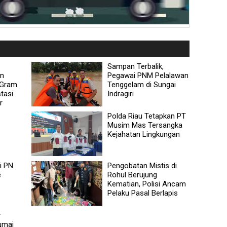
Sampan Terbalik,
an
Pegawai PNM Pelalawan
 Gram
Tenggelam di Sungai
tasi
Indragiri
r
Polda Riau Tetapkan PT
Musim Mas Tersangka
Kejahatan Lingkungan
i PN
Pengobatan Mistis di
e
Rohul Berujung
Kematian, Polisi Ancam
Pelaku Pasal Berlapis
r
umai