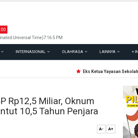
:00
inated Universal Time)7:16:5 PM
L
INTERNASIONAL
OLAHRAGA
LAINNYA
+
I
Eks Ketua Yayasan Sekolah Jak
P Rp12,5 Miliar, Oknum
untut 10,5 Tahun Penjara
A-
A+