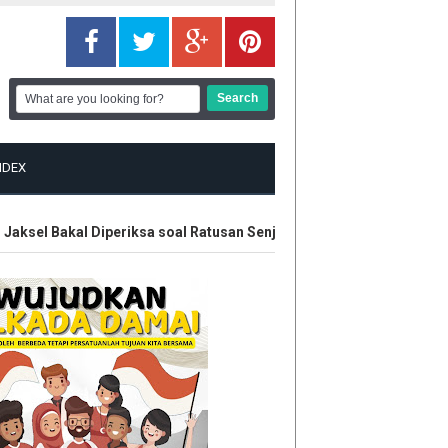
NDEX
sel Bakal Diperiksa soal Ratusan Senjata
Polisi Amankan Ena