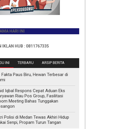
I INI
HUB : 0811767335
U INI
TERBARU
ARSIP BERITA
 Fakta Paus Biru, Hewan Terbesar di
umi
id Iqbal Respons Cepat Aduan Eks
ryawan Riau Pos Group, Fasilitasi
oom Meeting Bahas Tunggakan
esangon
tri Polisi di Medan Tewas Akhiri Hidup
kai Senpi, Propam Turun Tangan