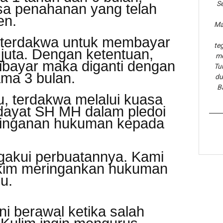
Se
sa penahanan yang telah
en.
Ma
 terdakwa untuk membayar
te
juta. Dengan ketentuan,
me
dibayar maka diganti dengan
Tu
ma 3 bulan.
du
B
tu, terdakwa melalui kuasa
ayat SH MH dalam pledoi
ringanan hukuman kepada
gakui perbuatannya. Kami
kim meringankan hukuman
u.
ni berawal ketika salah