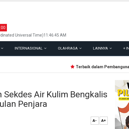
:00
dinated Universal Time)11:46:45 AM
L
INTERNASIONAL
OLAHRAGA
LAINNYA
+
I
Terbaik dalam Pembangunan, Li
 Sekdes Air Kulim Bengkalis
ulan Penjara
A-
A+