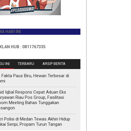
INI
B : 0811767335
U INI
TERBARU
ARSIP BERITA
 Fakta Paus Biru, Hewan Terbesar di
umi
id Iqbal Respons Cepat Aduan Eks
ryawan Riau Pos Group, Fasilitasi
oom Meeting Bahas Tunggakan
esangon
tri Polisi di Medan Tewas Akhiri Hidup
kai Senpi, Propam Turun Tangan