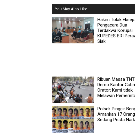
You May Also Like
Hakim Tolak Eksep
Pengacara Dua
Terdakwa Korupsi
KUPEDES BRI Pera
Siak
Ribuan Massa TN
Demo Kantor Gubri
Orator: Kami tidak
Melawan Pemerintah
Polsek Pinggir Ben
Amankan 17 Orang
Sedang Pesta Nar