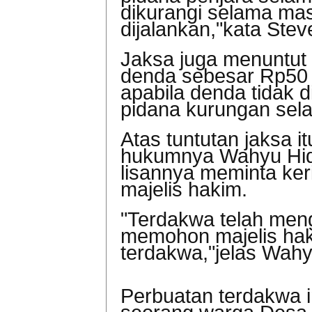
dikurangi selama ma
dijalankan,"kata Stev
Jaksa juga menuntut
denda sebesar Rp50 
apabila denda tidak 
pidana kurungan sela
Atas tuntutan jaksa i
hukumnya
Wahyu Hid
lisannya meminta ke
majelis hakim.
"Terdakwa telah men
memohon majelis ha
terdakwa,"jelas Wahy
Perbuatan terdakwa i