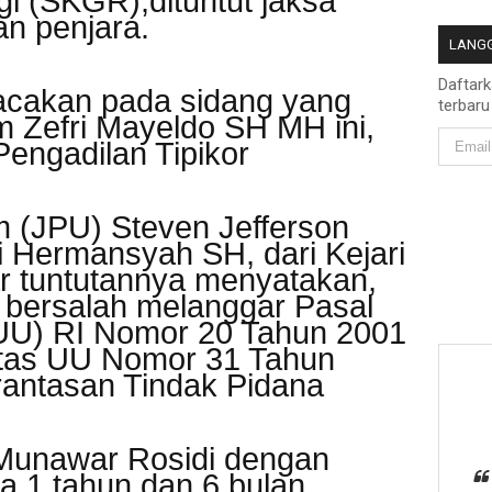
i (SKGR),dituntut jaksa
an penjara.
LANGG
Daftar
bacakan pada sidang yang
terbaru
im Zefri Mayeldo SH MH ini,
Pengadilan Tipikor
 (JPU) Steven Jefferson
 Hermansyah SH, dari Kejari
r tuntutannya menyatakan,
i bersalah melanggar Pasal
U) RI Nomor 20 Tahun 2001
Atas UU Nomor 31 Tahun
antasan Tindak Pidana
Munawar Rosidi dengan
a 1 tahun dan 6 bulan,