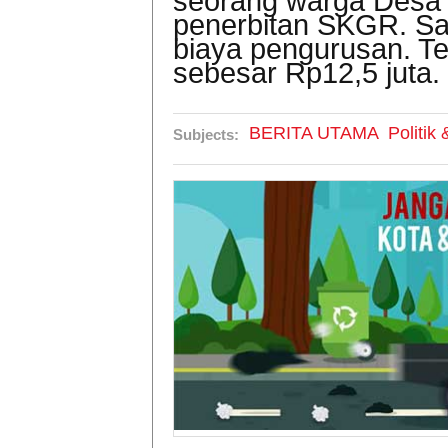
seorang warga Desa 
penerbitan SKGR. Saa
biaya pengurusan. T
sebesar Rp12,5 juta.
BERITA UTAMA
Politik
Subjects: