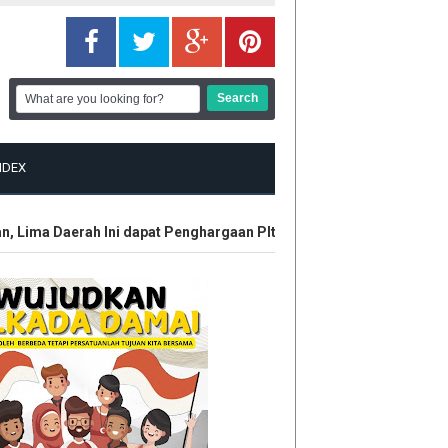
NDEX
ma Daerah Ini dapat Penghargaan Plt Gubri SF Hariyanto
HUT 