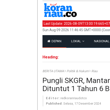
Last Update:
2026-08-09T13:00:19.665+07
Sun Aug 09 2026 11:46:45 GMT+0000 (Coor
DEPAN
LOKAL
NASIONA
Heading:
BERITA UTAMA
Politik & Hukum
Riau
Pungli SKGR, Mantan
Dituntut 1 Tahun 6 B
E d i t o r:
redkoranriaudotco
Published:
Selasa, 17 Desember 2024