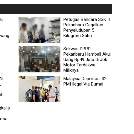
si
Petugas Bandara SSK II
Pekanbaru Gagalkan
Penyeludupan 5
wang
Kilogram Sabu
Sekwan DPRD
Pekanbaru Hambali Akui
Uang Rp49 Juta di Jok
Motor Terdakwa
Miliknya
TN
Malaysia Deportasi 32
,
PMI Ilegal Via Dumai
....
gkalis
koba