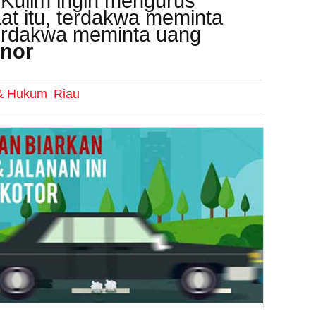
Kulim ingin mengurus
t itu, terdakwa meminta
erdakwa meminta uang
nor
 & Hukum
Riau