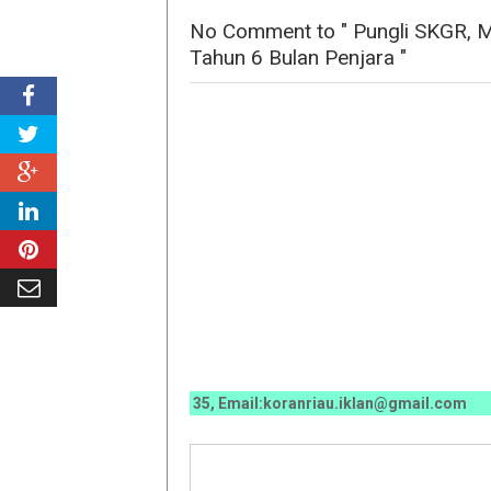
No Comment to " Pungli SKGR, Ma
Tahun 6 Bulan Penjara "
0070 / 0811 7673 35, Email:koranriau.iklan@gmail.com