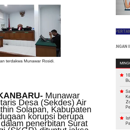
JADILAH PEMBACA PERTAMA HARI 
INFO PEMASANGAN IKLAN HU
tan terdakwa Munawar Rosidi.
MINGG
10
B
Sa
EKANBARU-
Munawar
Ka
aris Desa (Sekdes) Air
Z
P
thin Solapan, Kabupaten
dugaan korupsi berupa
Is
) dalam penerbitan Surat
Pa