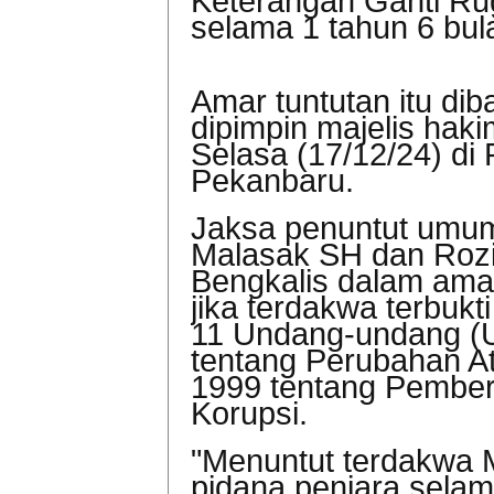
Keterangan Ganti Rug
selama 1 tahun 6 bul
Amar tuntutan itu di
dipimpin majelis hak
Selasa (17/12/24) di 
Pekanbaru.
Jaksa penuntut umum
Malasak SH dan Rozi
Bengkalis dalam ama
jika terdakwa terbukt
11
Undang-undang (U
tentang Perubahan 
1999 tentang Pember
Korupsi.
"Menuntut terdakwa 
pidana penjara selam