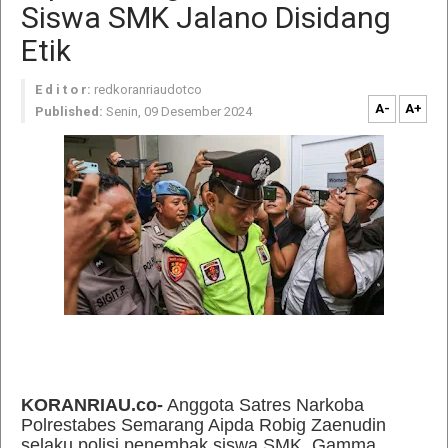
Siswa SMK Jalano Disidang
Etik
E d i t o r:
redkoranriaudotco
A-
A+
Published:
Senin, 09 Desember 2024
KORANRIAU.co-
Anggota Satres Narkoba
Polrestabes Semarang Aipda Robig Zaenudin
selaku polisi penembak siswa SMK, Gamma