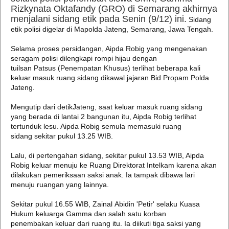
Rizkynata Oktafandy (GRO) di Semarang akhirnya
menjalani sidang etik pada Senin (9/12) ini.
Sidang
etik polisi digelar di Mapolda Jateng, Semarang, Jawa Tengah.
Selama proses persidangan, Aipda Robig yang mengenakan
seragam polisi dilengkapi rompi hijau dengan
tuilsan Patsus (Penempatan Khusus) terlihat beberapa kali
keluar masuk ruang sidang dikawal jajaran Bid Propam Polda
Jateng.
Mengutip dari detikJateng, saat keluar masuk ruang sidang
yang berada di lantai 2 bangunan itu, Aipda Robig terlihat
tertunduk lesu. Aipda Robig semula memasuki ruang
sidang sekitar pukul 13.25 WIB.
Lalu, di pertengahan sidang, sekitar pukul 13.53 WIB, Aipda
Robig keluar menuju ke Ruang Direktorat Intelkam karena akan
dilakukan pemeriksaan saksi anak. Ia tampak dibawa lari
menuju ruangan yang lainnya.
Sekitar pukul 16.55 WIB, Zainal Abidin 'Petir' selaku Kuasa
Hukum keluarga Gamma dan salah satu korban
penembakan keluar dari ruang itu. Ia diikuti tiga saksi yang