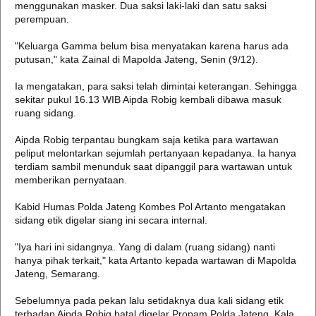
menggunakan masker. Dua saksi laki-laki dan satu saksi
perempuan.
"Keluarga Gamma belum bisa menyatakan karena harus ada
putusan," kata Zainal di Mapolda Jateng, Senin (9/12).
Ia mengatakan, para saksi telah dimintai keterangan. Sehingga
sekitar pukul 16.13 WIB Aipda Robig kembali dibawa masuk
ruang sidang.
Aipda Robig terpantau bungkam saja ketika para wartawan
peliput melontarkan sejumlah pertanyaan kepadanya. Ia hanya
terdiam sambil menunduk saat dipanggil para wartawan untuk
memberikan pernyataan.
Kabid Humas Polda Jateng Kombes Pol Artanto mengatakan
sidang etik digelar siang ini secara internal.
"Iya hari ini sidangnya. Yang di dalam (ruang sidang) nanti
hanya pihak terkait," kata Artanto kepada wartawan di Mapolda
Jateng, Semarang.
Sebelumnya pada pekan lalu setidaknya dua kali sidang etik
terhadap Aipda Robig batal digelar Propam Polda Jateng. Kala