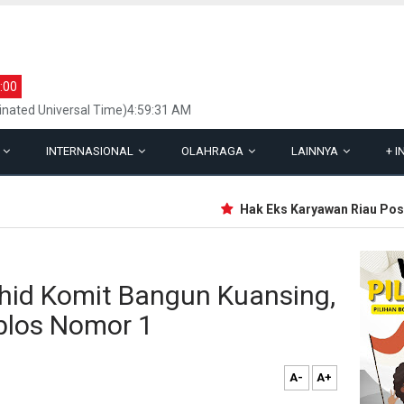
:00
inated Universal Time)4:59:31 AM
L
INTERNASIONAL
OLAHRAGA
LAINNYA
+
I
Hak Eks Karyawan Riau Pos Gr
id Komit Bangun Kuansing,
blos Nomor 1
A-
A+