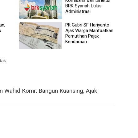
Komisaris dan Direktur
BRK Syariah Lulus
Administrasi
an,
Plt Gubri SF Hariyanto
u
Ajak Warga Manfaatkan
Pemutihan Pajak
Kendaraan
dak
n Wahid Komit Bangun Kuansing, Ajak