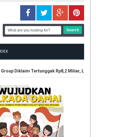
NDEX
oup Diklaim Tertunggak Rp8,2 Miliar, LBH Tuah Negeri Layangkan 