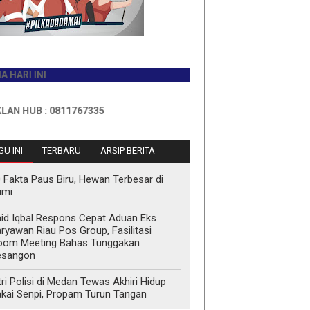
INI
B : 0811767335
U INI
TERBARU
ARSIP BERITA
 Fakta Paus Biru, Hewan Terbesar di
umi
id Iqbal Respons Cepat Aduan Eks
ryawan Riau Pos Group, Fasilitasi
oom Meeting Bahas Tunggakan
esangon
tri Polisi di Medan Tewas Akhiri Hidup
kai Senpi, Propam Turun Tangan