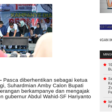
JADILAH PEMBACA PERTAMA HARI 
INFO PEMASANGAN IKLAN HU
MINGG
10
B
Sa
-
Pasca diberhentikan sebagai ketua
Ka
ngi, Suhardmian Amby Calon Bupati
Z
-terangan berkampanye dan mengajak
P
n gubernur Abdul Wahid-SF Hariyanto
Is
Pa