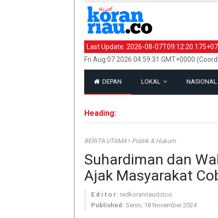
Last Update:
2026-08-07T09:12:20.175+07
Fri Aug 07 2026 04:59:31 GMT+0000 (Coord
DEPAN
LOKAL
NASIONA
Heading:
BERITA UTAMA
Politik & Hukum
Suhardiman dan Wah
Ajak Masyarakat Co
E d i t o r:
redkoranriaudotco
Published:
Senin, 18 November 2024