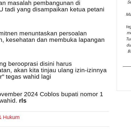
an masalah pembangunan di
Se
U tadi yang disampaikan ketua petani
Ma
te
omitnen menuntaskan persoalan
me
ikan, kesehatan dan membuka lapangan
Tu
du
B
g berooprasi disini harus
n, akan kita tinjau ulang izin-izinnya
" tegas wahid lagi
November 2024 Coblos bupati nomor 1
 wahid.
rls
 & Hukum