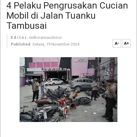
4 Pelaku Pengrusakan Cucian
Mobil di Jalan Tuanku
Tambusai
E d i t o r:
redkoranriaudotco
A-
A+
Published:
Selasa, 19 November 2024