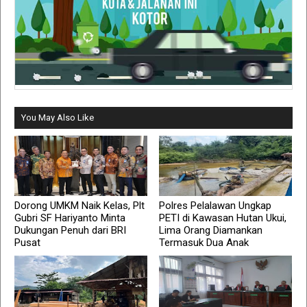
You May Also Like
Dorong UMKM Naik Kelas, Plt
Polres Pelalawan Ungkap
Gubri SF Hariyanto Minta
PETI di Kawasan Hutan Ukui,
Dukungan Penuh dari BRI
Lima Orang Diamankan
Pusat
Termasuk Dua Anak